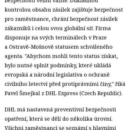
bezpečnosti velmi vážně. Důkladnou
kontrolou obsahu zásilek zajišťuje bezpečnost
pro zaměstnance, chrání bezpečnost zásilek
zákazníků i celou svou globální síť. Firma
disponuje na svých terminálech v Praze
a Ostravě­-Mošnově statusem schváleného
agenta. "Abychom mohli tento status získat,
bylo nutné splnit podmínky, které ukládá
evropská a národní legislativa o ochraně
civilního letectví před protiprávními činy," říká
Pavel Šmejkal z DHL Express (Czech Republic).
DHL má nastavená preventivní bezpečností
opatření, která se dělí do několika úrovní.
Všichni zaměstnanci se seznámí s hlavními