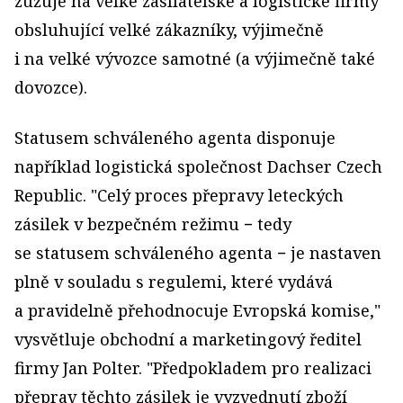
zužuje na velké zasílatelské a logistické firmy
obsluhující velké zákazníky, výjimečně
i na velké vývozce samotné (a výjimečně také
dovozce).
Statusem schváleného agenta disponuje
například logistická společnost Dachser Czech
Republic. "Celý proces přepravy leteckých
zásilek v bezpečném režimu − tedy
se statusem schváleného agenta − je nastaven
plně v souladu s regulemi, které vydává
a pravidelně přehodnocuje Evropská komise,"
vysvětluje obchodní a marketingový ředitel
firmy Jan Polter. "Předpokladem pro realizaci
přeprav těchto zásilek je vyzvednutí zboží