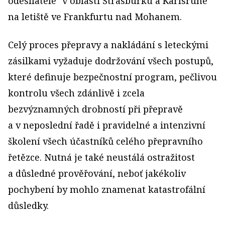
odesílatele" v oblasti Štrasburku a Karlsruhe
na letiště ve Frankfurtu nad Mohanem.
Celý proces přepravy a nakládání s leteckými
zásilkami vyžaduje dodržování všech postupů,
které definuje bezpečnostní program, pečlivou
kontrolu všech zdánlivě i zcela
bezvýznamných drobností při přepravě
a v neposlední řadě i pravidelné a intenzivní
školení všech účastníků celého přepravního
řetězce. Nutná je také neustálá ostražitost
a důsledné prověřování, neboť jakékoliv
pochybení by mohlo znamenat katastrofální
důsledky.