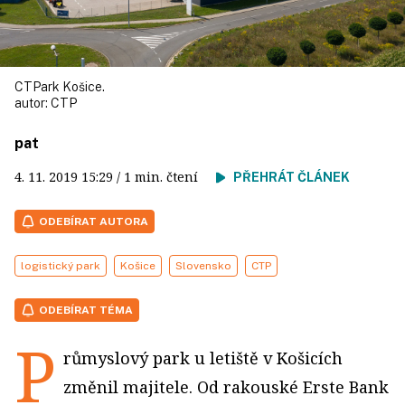
CTPark Košice.
autor:
CTP
pat
4. 11. 2019
15:29
/ 1 min. čtení
PŘEHRÁT ČLÁNEK
ODEBÍRAT AUTORA
logistický park
Košice
Slovensko
CTP
ODEBÍRAT TÉMA
P
růmyslový park u letiště v Košicích
změnil majitele. Od rakouské Erste Bank