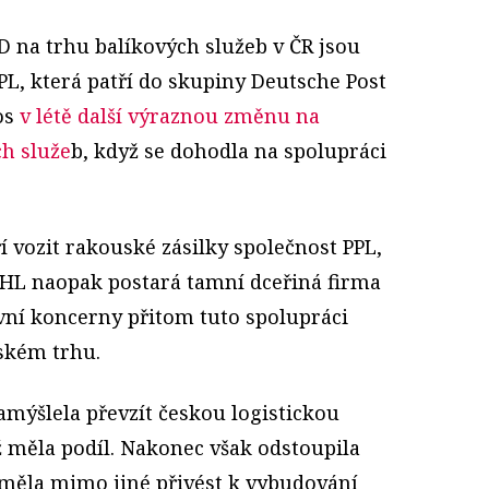
 na trhu balíkových služeb v ČR jsou
PL, která patří do skupiny Deutsche Post
os
v létě další výraznou změnu na
h služe
b, když se dohodla na spolupráci
 vozit rakouské zásilky společnost PPL,
DHL naopak postará tamní dceřiná firma
vní koncerny přitom tuto spolupráci
uském trhu.
mýšlela převzít českou logistickou
ž měla podíl. Nakonec však odstoupila
i měla mimo jiné přivést k vybudování