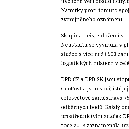
uvedené věci dosud nebylo
Námitky proti tomuto spoje
zveřejněného oznámení.
Skupina
Geis
, založená v 
Neustadtu se vyvinula v gl
služeb s více než 6500 zam
logistických místech v cel
DPD CZ a DPD SK jsou stop
GeoPost a jsou součástí j
celosvětově zaměstnává 75
odběrných bodů. Každý den
prostřednictvím značek DP
roce 2018 zaznamenala tržb