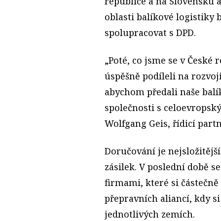
republice a na Slovensku a
oblasti balíkové logistiky
spolupracovat s DPD.
„Poté, co jsme se v České r
úspěšně podíleli na rozvoji
abychom předali naše balík
společnosti s celoevropsk
Wolfgang Geis, řídicí partn
Doručování je nejsložitější
zásilek. V poslední době 
firmami, které si částečně
přepravních aliancí, kdy s
jednotlivých zemích.