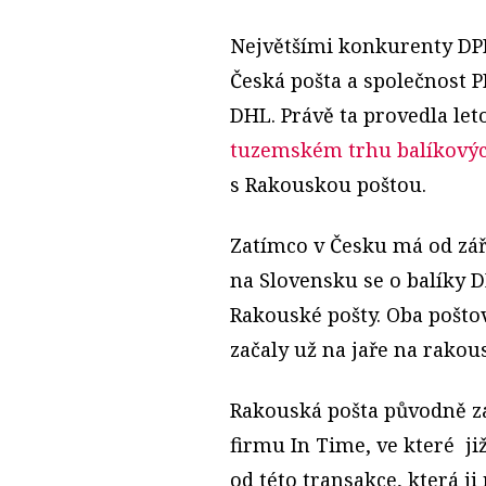
Největšími konkurenty DPD
Česká pošta a společnost P
DHL. Právě ta provedla let
tuzemském trhu balíkovýc
s Rakouskou poštou.
Zatímco v Česku má od září
na Slovensku se o balíky 
Rakouské pošty. Oba pošto
začaly už na jaře na rako
Rakouská pošta původně za
firmu In Time, ve které ji
od této transakce, která j