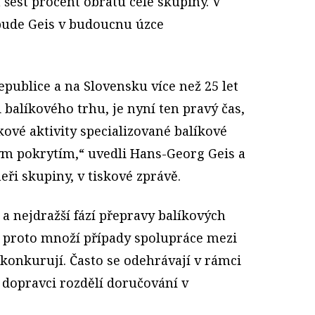
 šest procent obratu celé skupiny. V
 bude Geis v budoucnu úzce
epublice a na Slovensku více než 25 let
 balíkového trhu, je nyní ten pravý čas,
ové aktivity specializované balíkové
ým pokrytím,“ uvedli Hans-Georg Geis a
eři skupiny, v tiskové zprávě.
 a nejdražší fází přepravy balíkových
se proto množí případy spolupráce mezi
 konkurují. Často se odehrávají v rámci
i dopravci rozdělí doručování v