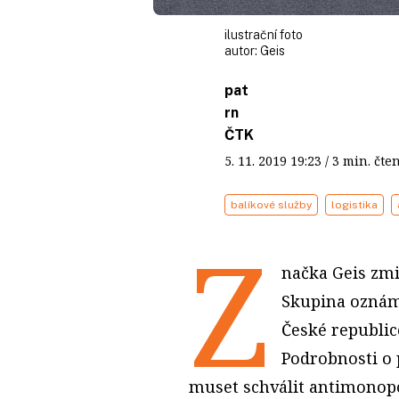
ilustrační foto
autor:
Geis
pat
rn
ČTK
5. 11. 2019
19:23
/ 3 min. č
balíkové služby
logistika
Z
načka Geis zmi
Skupina oznámi
České republic
Podrobnosti o 
muset schválit antimonopo