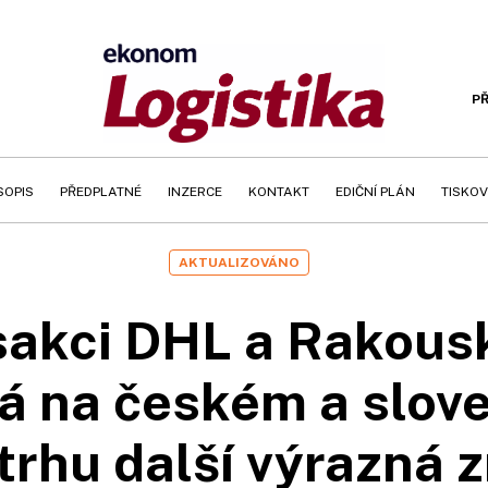
PŘ
SOPIS
PŘEDPLATNÉ
INZERCE
KONTAKT
EDIČNÍ PLÁN
TISKOV
AKTUALIZOVÁNO
sakci DHL a Rakous
á na českém a slo
trhu další výrazná 