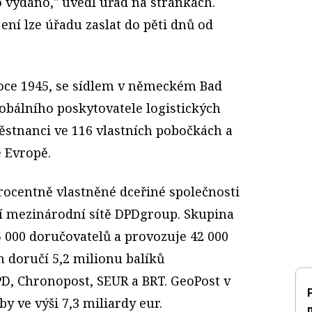
 vydáno," uvedl úřad na stránkách.
ní lze úřadu zaslat do pěti dnů od
roce 1945, se sídlem v německém Bad
obálního poskytovatele logistických
ěstnanci ve 116 vlastních pobočkách a
é Evropě.
rocentně vlastněné dceřiné společnosti
ejí mezinárodní sítě DPDgroup. Skupina
 000 doručovatelů a provozuje 42 000
 doručí 5,2 milionu balíků
D, Chronopost, SEUR a BRT. GeoPost v
y ve výši 7,3 miliardy eur.