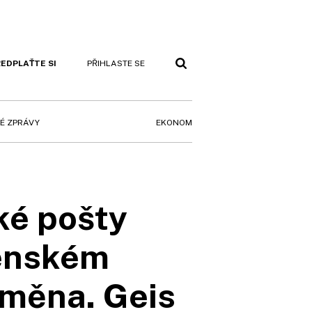
EDPLAŤTE SI
PŘIHLASTE SE
EKONOM
É ZPRÁVY
ké pošty
venském
změna. Geis