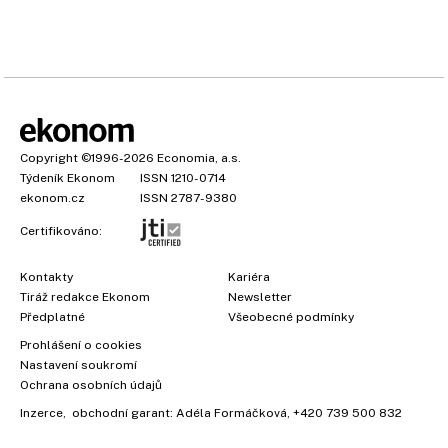
Copyright
©1996-2026
Economia, a.s.
Týdeník Ekonom
ISSN 1210-0714
ekonom.cz
ISSN 2787-9380
Certifikováno:
Kontakty
Kariéra
Tiráž redakce Ekonom
Newsletter
Předplatné
Všeobecné podmínky
×
Prohlášení o cookies
Nastavení soukromí
Ochrana osobních údajů
Inzerce
, obchodní garant:
Adéla Formáčková
,
+420 739 500 832
Vyzkoušejte Ekonom již za
39 kč za měsíc!