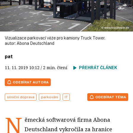
Vizualizace parkovací věže pro kamiony Truck Tower.
autor:
Abona Deutschland
pat
11. 11. 2019
10:12
/ 2 min. čtení
PŘEHRÁT ČLÁNEK
ODEBÍRAT AUTORA
silniční doprava
parkování
IT
ODEBÍRAT TÉMA
N
ěmecká softwarová firma Abona
Deutschland vykročila za hranice