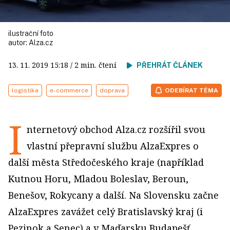
ilustrační foto
autor:
Alza.cz
13. 11. 2019
15:18
/ 2 min. čtení
PŘEHRÁT ČLÁNEK
logistika
e-commerce
doprava
ODEBÍRAT TÉMA
I
nternetový obchod Alza.cz rozšířil svou
vlastní přepravní službu AlzaExpres o
další města Středočeského kraje (například
Kutnou Horu, Mladou Boleslav, Beroun,
Benešov, Rokycany a další. Na Slovensku začne
AlzaExpres zavážet celý Bratislavský kraj (i
Pezinok a Senec) a v Maďarsku Budapešť.