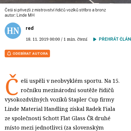
Češi si přivezli z mistrovství řidičů vozíků stříbro a bronz
autor:
Linde MH
red
18. 11. 2019
00:00
/ 1 min. čtení
PŘEHRÁT ČLÁ
ODEBÍRAT AUTORA
Č
eši uspěli v neobvyklém sportu. Na 15.
ročníku mezinárodní soutěže řidičů
vysokozdvižných vozíků Stapler Cup firmy
Linde Material Handling získal Radek Fiala
ze společnosti Schott Flat Glass ČR druhé
místo mezi jednotlivci (za slovenským