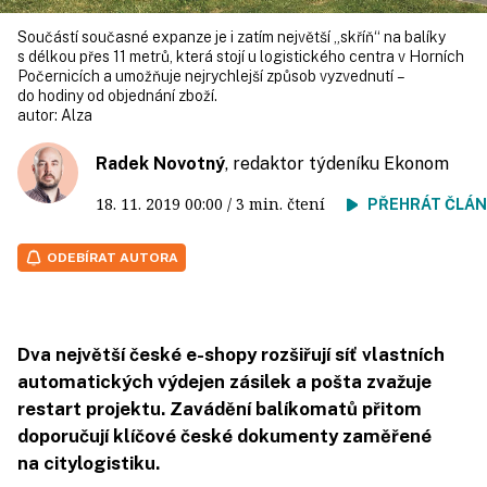
Součástí současné expanze je i zatím největší „skříň“ na balíky
s délkou přes 11 metrů, která stojí u logistického centra v Horních
Počernicích a umožňuje nejrychlejší způsob vyzvednutí –
do hodiny od objednání zboží.
autor:
Alza
Radek Novotný
, redaktor týdeníku Ekonom
18. 11. 2019
00:00
/ 3 min. čtení
PŘEHRÁT ČLÁ
ODEBÍRAT AUTORA
Dva největší české e­-shopy rozšiřují síť vlastních
automatických výdejen zásilek a pošta zvažuje
restart projektu. Zavádění balíkomatů přitom
doporučují klíčové české dokumenty zaměřené
na citylogistiku.