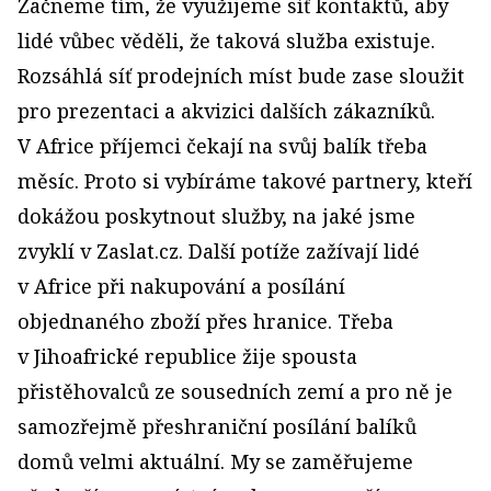
Začneme tím, že využijeme síť kontaktů, aby
lidé vůbec věděli, že taková služba existuje.
Rozsáhlá síť prodejních míst bude zase sloužit
pro prezentaci a akvizici dalších zákazníků.
V Africe příjemci čekají na svůj balík třeba
měsíc. Proto si vybíráme takové partnery, kteří
dokážou poskytnout služby, na jaké jsme
zvyklí v Zaslat.cz. Další potíže zažívají lidé
v Africe při nakupování a posílání
objednaného zboží přes hranice. Třeba
v Jihoafrické republice žije spousta
přistěhovalců ze sousedních zemí a pro ně je
samozřejmě přeshraniční posílání balíků
domů velmi aktuální. My se zaměřujeme