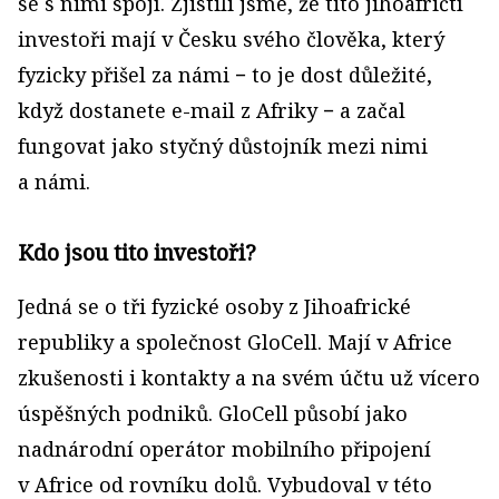
se s nimi spojí. Zjistili jsme, že tito jihoafričtí
investoři mají v Česku svého člověka, který
fyzicky přišel za námi − to je dost důležité,
když dostanete e­-mail z Afriky − a začal
fungovat jako styčný důstojník mezi nimi
a námi.
Kdo jsou tito investoři?
Jedná se o tři fyzické osoby z Jihoafrické
republiky a společnost GloCell. Mají v Africe
zkušenosti i kontakty a na svém účtu už vícero
úspěšných podniků. GloCell působí jako
nadnárodní operátor mobilního připojení
v Africe od rovníku dolů. Vybudoval v této