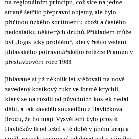
na regionálním principu, což sice na jedné
straně šetřilo přepravní objemy, ale bylo
příčinou úzkého sortimentu zboží a častého
nedostatku některých druhů. Příkladem může
být „logistický problém“, který řešilo vedení
jihlavského potravinářského řetězce Pramen v
přestavbovém roce 1988.
Jihlavané si již několik let stěžovali na nově
zavedený kostkový cukr ve formě krychlí,
který se na rozdíl od původních kostek nedal
dělit, a tak záviděli sousedům z Havlíčkova
Brodu, že ho mají. Vysvětlení bylo prosté.
Havlíčkův Brod ležel v té době v jiném kraji a
směl, respektive musel odebírat cukr z jiného