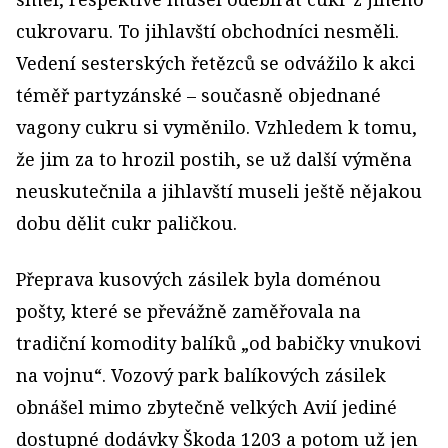
cukrovaru. To jihlavští obchodníci nesměli.
Vedení sesterských řetězců se odvážilo k akci
téměř partyzánské – současně objednané
vagony cukru si vyměnilo. Vzhledem k tomu,
že jim za to hrozil postih, se už další výměna
neuskutečnila a jihlavští museli ještě nějakou
dobu dělit cukr paličkou.
Přeprava kusových zásilek byla doménou
pošty, které se převážně zaměřovala na
tradiční komodity balíků „od babičky vnukovi
na vojnu“. Vozový park balíkových zásilek
obnášel mimo zbytečně velkých Avií jediné
dostupné dodávky Škoda 1203 a potom už jen