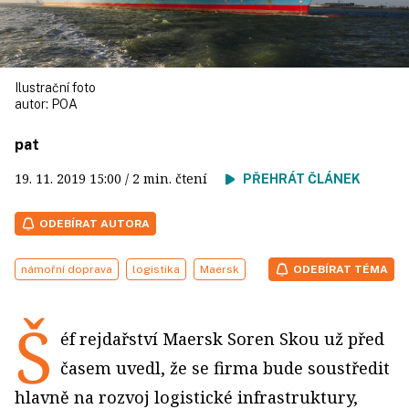
Ilustrační foto
autor:
POA
pat
19. 11. 2019
15:00
/ 2 min. čtení
PŘEHRÁT ČLÁNEK
ODEBÍRAT AUTORA
námořní doprava
logistika
Maersk
ODEBÍRAT TÉMA
Š
éf rejdařství Maersk Soren Skou už před
časem uvedl, že se firma bude soustředit
hlavně na rozvoj logistické infrastruktury,