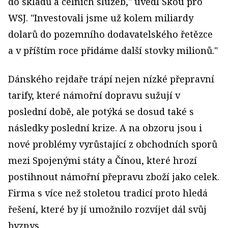
do skladů a celních služeb," uvedl Skou pro
WSJ. "Investovali jsme už kolem miliardy
dolarů do pozemního dodavatelského řetězce
a v příštím roce přidáme další stovky milionů."
Dánského rejdaře trápí nejen nízké přepravní
tarify, které námořní dopravu sužují v
poslední době, ale potýká se dosud také s
následky poslední krize. A na obzoru jsou i
nové problémy vyrůstající z obchodních sporů
mezi Spojenými státy a Čínou, které hrozí
postihnout námořní přepravu zboží jako celek.
Firma s více než stoletou tradicí proto hledá
řešení, které by jí umožnilo rozvíjet dál svůj
byznys.