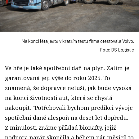
Na konci léta ještě v kratším testu firma otestovala Volvo.
Foto: DS Logistic
Ve hře je také spotřební daň na plyn. Zatím je
garantovaná její výše do roku 2025. To
znamená, že dopravce netuší, jak bude vysoká
na konci životnosti aut, která se chystá
nakoupit. "Potřebovali bychom predikci vývoje
spotřební daně alespoň na deset let dopředu.
Z minulosti známe příklad bionafty, jejíž
podpora naráz skončila a během pár měsíců to