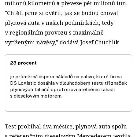
milionů kilometrů a převeze pět milionů tun.
"Chtěli jsme si ověřit, jak se budou chovat
plynová auta v našich podmínkách, tedy
v regionálním provozu s maximálně
vytíženými návěsy," dodává Josef Chuchlík.
23 procent
je průměrná úspora nákladů na palivo, které firma
DS Logistic dosáhla v dlouhodobém testu tří značek
plynových tahačů oproti srovnatelnému tahači
s dieselovým motorem.
Test probíhal dva měsíce, plynová auta spolu
s referenčním dieselovým Mercedesem jezdila