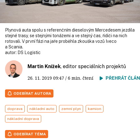
Plynová auta spolu s referenčním dieselovým Mercedesem jezdila
stejné trasy, se stejnými tonážemi a ve stejný čas, řidiči na nich
rotovali. V první fázi na jaře proběhla zkouška vozů Iveco
a Scania.
autor:
DS Logistic
Martin Knížek
, editor speciálních projektů
26. 11. 2019
09:47
/ 6 min. čtení
PŘEHRÁT ČLÁ
ODEBÍRAT AUTORA
doprava
nákladní auto
zemní plyn
kamion
nákladní doprava
ODEBÍRAT TÉMA