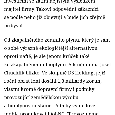
investicím se zatím nejistým výsledkem
majitel firmy. Takoví odpovědní zákazníci
se podle něho již objevují a bude jich zřejmě
přibývat.
Od zkapalněného zemního plynu, který je sám
o sobě výrazně ekologičtější alternativou
oproti naftě, je ale jenom krůček také
ke zkapalněnému bioplynu. A k němu má Josef
Chuchlík blízko. Ve skupině DS Holding, jejíž
roční obrat loni dosáhl 1,3 miliardy korun,
vlastní kromě dopravní firmy i podniky
provozující zemědělskou výrobu
a bioplynovou stanici. A ta by výhledově
mohla produkovat bioLNG. "Provozujeme