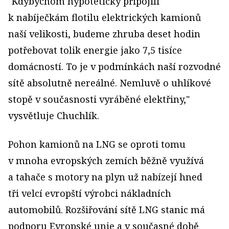
"Kdybychom hypoteticky připojili
k nabíječkám flotilu elektrických kamionů
naší velikosti, budeme zhruba deset hodin
potřebovat tolik energie jako 7,5 tisíce
domácností. To je v podmínkách naší rozvodné
sítě absolutně nereálné. Nemluvě o uhlíkové
stopě v současnosti vyráběné elektřiny,"
vysvětluje Chuchlík.
Pohon kamionů na LNG se oproti tomu
v mnoha evropských zemích běžně využívá
a tahače s motory na plyn už nabízejí hned
tři velcí evropští výrobci nákladních
automobilů. Rozšiřování sítě LNG stanic má
podporu Evropské unie a v současné době