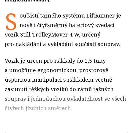
S
oučástí tažného systému Lift­Runner je
nově i čtyřsměrný bateriový zvedací
vozík Still TrolleyMover 4 W, určený
pro nakládání a vykládání součástí souprav.
Vozík je určen pro náklady do 1,5 tuny
a umožňuje ergonomickou, prostorově
úspornou manipulaci s nákladem včetně
zasunutí těžkých vozíků do rámů tažných
souprav i jednoduchou ovladatelnost ve všech
čtyřech jízdních směrech.