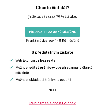
Chcete číst dál?
Ještě na vás čeká 70 % článku.
PŘEDPLATIT ZA 39 KČ MĚSÍČNĚ
První 2 měsíce, pak 149 Kč měsíčně
S předplatným získáte
Web Ekonom.cz
bez reklam
Možnost
sdílet prémiový obsah
zdarma (5 článků
měsíčně)
Možnost ukládat si články na později
Nebo
Přihlásit se a dočíst článek