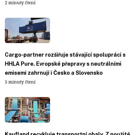
2 minuty čtení
Cargo-partner rozšiřuje stávající spolupráci s
HHLA Pure. Evropské přepravy s neutrálními
emisemi zahrnují i Česko a Slovensko
3 minuty čtení
Kaufland recykluje transportní obaly. Z použité