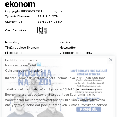
Copyright
©1996-2026
Economia, a.s.
Týdeník Ekonom
ISSN 1210-0714
ekonom.cz
ISSN 2787-9380
Certifikováno:
Kontakty
Kariéra
Tiráž redakce Ekonom
Newsletter
×
Předplatné
Všeobecné podmínky
Prohlášení o cookies
Nastavení soukromí
Ochrana osobních údajů
Inzerce
, obchodní garant:
Adéla Formáčková
,
+420 739 500 832
Jakékoliv užití obsahu, včetně převzetí článků, je bez souhlasu
Economia, a.s. zapovězeno. Bez souhlasu Economia, a.s. je
zapovězeno též rozmnožování obsahu pro účely automatizované
analýzy textů nebo dat podle ustanovení § 39c autorského zákona.