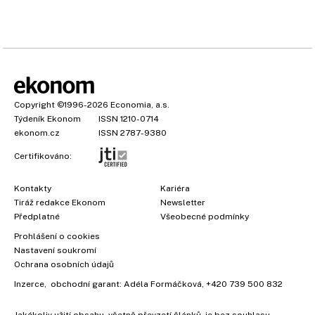
Copyright
©1996-2026
Economia, a.s.
Týdeník Ekonom
ISSN 1210-0714
ekonom.cz
ISSN 2787-9380
Certifikováno:
Kontakty
Kariéra
Tiráž redakce Ekonom
Newsletter
×
Předplatné
Všeobecné podmínky
Prohlášení o cookies
Nastavení soukromí
Ochrana osobních údajů
Inzerce
, obchodní garant:
Adéla Formáčková
,
+420 739 500 832
Jakékoliv užití obsahu, včetně převzetí článků, je bez souhlasu