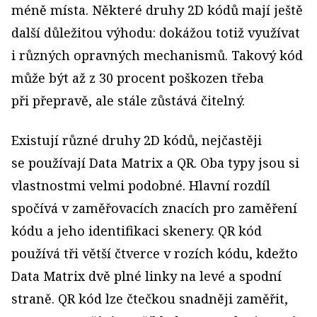
méně místa. Některé druhy 2D kódů mají ještě
další důležitou výhodu: dokážou totiž využívat
i různých opravných mechanismů. Takový kód
může být až z 30 procent poškozen třeba
při přepravě, ale stále zůstává čitelný.
Existují různé druhy 2D kódů, nejčastěji
se používají Data Matrix a QR. Oba typy jsou si
vlastnostmi velmi podobné. Hlavní rozdíl
spočívá v zaměřovacích znacích pro zaměření
kódu a jeho identifikaci skenery. QR kód
používá tři větší čtverce v rozích kódu, kdežto
Data Matrix dvě plné linky na levé a spodní
straně. QR kód lze čtečkou snadněji zaměřit,