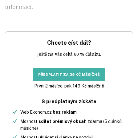
informací.
Chcete číst dál?
Ještě na vás čeká 60 % článku.
PŘEDPLATIT ZA 39 KČ MĚSÍČNĚ
První 2 měsíce, pak 149 Kč měsíčně
S předplatným získáte
Web Ekonom.cz
bez reklam
Možnost
sdílet prémiový obsah
zdarma (5 článků
měsíčně)
Možnost ukládat si články na později