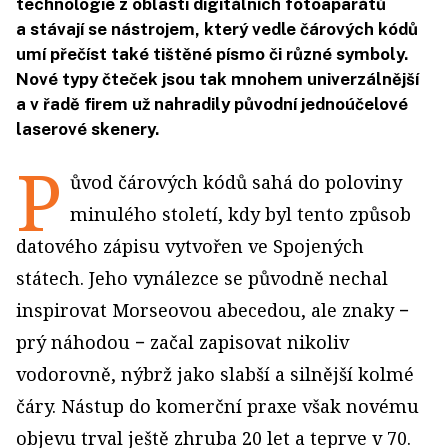
technologie z oblasti digitálních fotoaparátů
a stávají se nástrojem, který vedle čárových kódů
umí přečíst také tištěné písmo či různé symboly.
Nové typy čteček jsou tak mnohem univerzálnější
a v řadě firem už nahradily původní jednoúčelové
laserové skenery.
P
ůvod čárových kódů sahá do poloviny
minulého století, kdy byl tento způsob
datového zápisu vytvořen ve Spojených
státech. Jeho vynálezce se původně nechal
inspirovat Morseovou abecedou, ale znaky −
prý náhodou − začal zapisovat nikoliv
vodorovně, nýbrž jako slabší a silnější kolmé
čáry. Nástup do komerční praxe však novému
objevu trval ještě zhruba 20 let a teprve v 70.