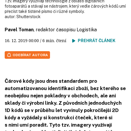
Tzv. imagery využívají technologie z oblasti digitálních
fotoaparátů a stávají se nástrojem, který vedle čárových kódů umí
přečíst také tištěné písmo či různé symboly.
autor:
Shutterstock
Pavel Toman
, redaktor časopisu Logistika
16. 12. 2019
00:00
/ 6 min. čtení
PŘEHRÁT ČLÁNEK
ODEBÍRAT AUTORA
Čárové kódy jsou dnes standardem pro
automatizovanou identifikaci zboží, bez kterého se
neobejdou nejen pokladny v obchodech, ale ani
sklady či výrobní linky. Z původních jednoduchých
1D kódů se v průběhu let vyvinuly pokročilejší 2D
kódy a vyžádaly si konstrukci čteček, které si
s nimi umí poradit. Tyto tzv. imagery využívají