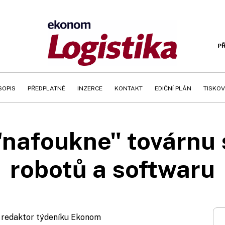
PŘ
SOPIS
PŘEDPLATNÉ
INZERCE
KONTAKT
EDIČNÍ PLÁN
TISKOV
"nafoukne" továrnu
robotů a softwaru
, redaktor týdeníku Ekonom