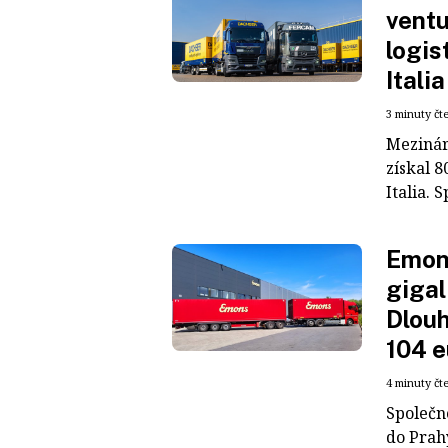
ventu
logis
Italia
3 minuty čt
Mezinár
získal 8
Italia. S
Emons
gigal
Dlouh
104 e
4 minuty čt
Společn
do Prah