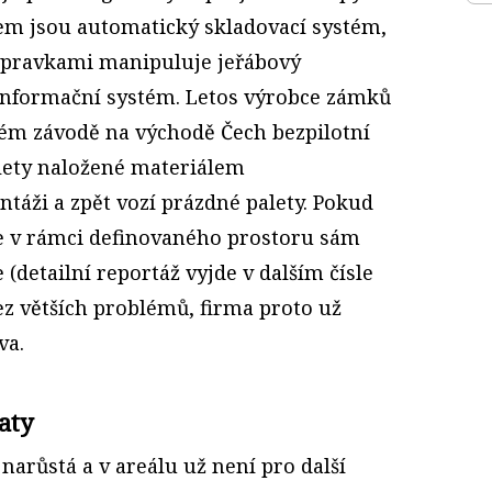
em jsou automatický skladovací systém,
řepravkami manipuluje jeřábový
informační systém. Letos výrobce zámků
svém závodě na východě Čech bezpilotní
alety naložené materiálem
táži a zpět vozí prázdné palety. Pokud
e v rámci definovaného prostoru sám
(detailní reportáž vyjde v dalším čísle
bez větších problémů, firma proto už
va.
aty
 narůstá a v areálu už není pro další