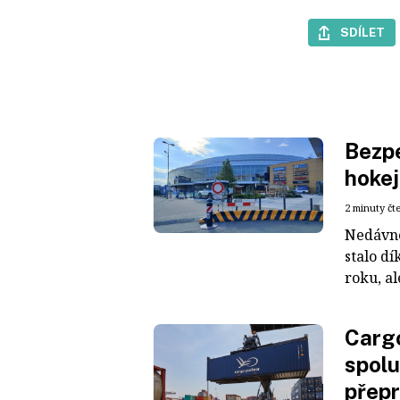
SDÍLET
Bezpe
hokej
2 minuty čt
Nedávné
stalo dí
roku, al
Cargo
spolu
přepr