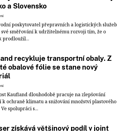
ko a Slovensko
ení
odní poskytovatel přepravních a logistických služeb
 své směřování k udržitelnému rozvoji tím, že o
k prodloužil...
and recykluje transportní obaly. Z
té obalové fólie se stane nový
iál
ení
ost Kaufland dlouhodobě pracuje na zlepšování
í k ochraně klimatu a snižování množství plastového
Ve spolupráci s...
er získává většinový podíl v joint