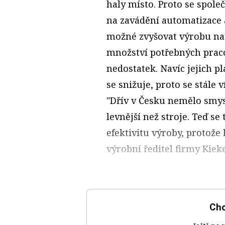
haly místo. Proto se spole
na zavádění automatizace a
možné zvyšovat výrobu na 
množství potřebných praco
nedostatek. Navíc jejich pl
se snižuje, proto se stále 
"Dřív v Česku nemělo smysl
levnější než stroje. Teď se
efektivitu výroby, protože
výrobní ředitel firmy Kiek
Chc