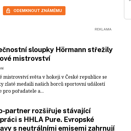
ODEMKNOUT ZNÁMÉMU
čnostní sloupky Hörmann střežily
ové mistrovství
ení
 mistrovství světa v hokeji v České republice se
ky zlaté medaili našich borců sportovní událostí
e pro pořadatele a...
-partner rozšiřuje stávající
práci s HHLA Pure. Evropské
avy s neutrálními emisemi zahrnují