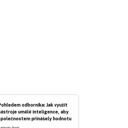
Pohledem odborníka: Jak využít
nástroje umělé inteligence, aby
společnostem přinášely hodnotu
 minuty čtení