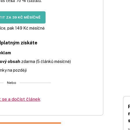
vás čeká 70 % článku.
IT ZA 39 KČ MĚSÍČNĚ
íce, pak 149 Kč měsíčně
dplatným získáte
eklam
iový obsah
zdarma (5 článků měsíčně)
nky na později
Nebo
t se a dočíst článek
3