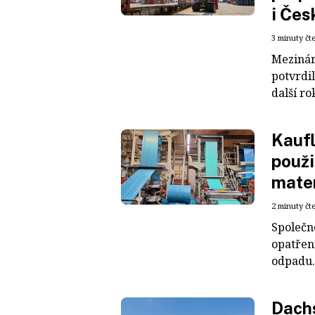
i Čes
3 minuty čt
Mezinár
potvrdil
další ro
Kaufl
použi
mater
2 minuty čt
Společn
opatřen
odpadu. 
Dachs