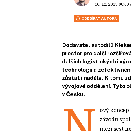
16. 12. 2019
00:00
ODEBÍRAT AUTORA
Dodavatel autodílů Kiek
prostor pro další rozšiřov
dalších logistických i vý
technologií a zefektivněn
zůstat i nadále. K tomu z
vývojové oddělení. Tyto p
v Česku.
N
ový koncept
závodu spole
mezi šest ne