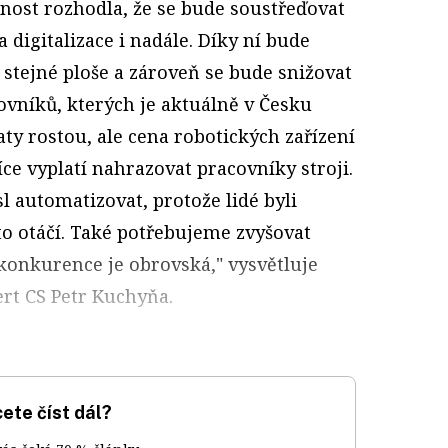
čnost rozhodla, že se bude soustřeďovat
 digitalizace i nadále. Díky ní bude
stejné ploše a zároveň se bude snižovat
vníků, kterých je aktuálně v Česku
aty rostou, ale cena robotických zařízení
více vyplatí nahrazovat pracovníky stroji.
 automatizovat, protože lidé byli
 to otáčí. Také potřebujeme zvyšovat
 konkurence je obrovská," vysvětluje
ert CS Petr Kuchyňa.
ete číst dál?