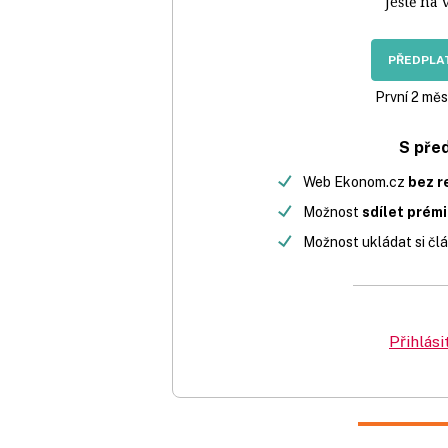
Ještě na 
PŘEDPLAT
První 2 měs
S pře
Web Ekonom.cz
bez r
Možnost
sdílet prém
Možnost ukládat si člá
Přihlási