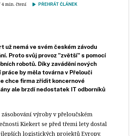
/ 4 min. čtení
PŘEHRÁT ČLÁNEK
ert už nemá ve svém českém závodu
ání. Proto svůj provoz "zvětší" s pomocí
robních robotů. Díky zavádění nových
í práce by měla továrna v Přelouči
de chce firma zřídit koncernové
lány ale brzdí nedostatek IT odborníků
 zásobování výroby v přeloučském
čnosti Kiekert se před třemi lety dostal
jlepších logistických projektů Evropy.