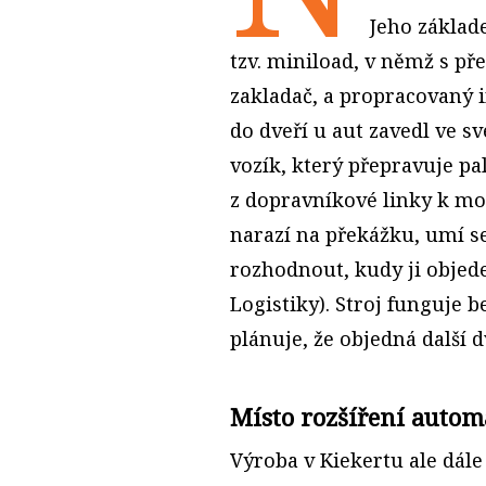
Jeho základ
tzv. miniload, v němž s p
zakladač, a propracovaný 
do dveří u aut zavedl ve 
vozík, který přepravuje p
z dopravníkové linky k mon
narazí na překážku, umí s
rozhodnout, kudy ji objede 
Logistiky). Stroj funguje 
plánuje, že objedná další d
Místo rozšíření autom
Výroba v Kiekertu ale dále