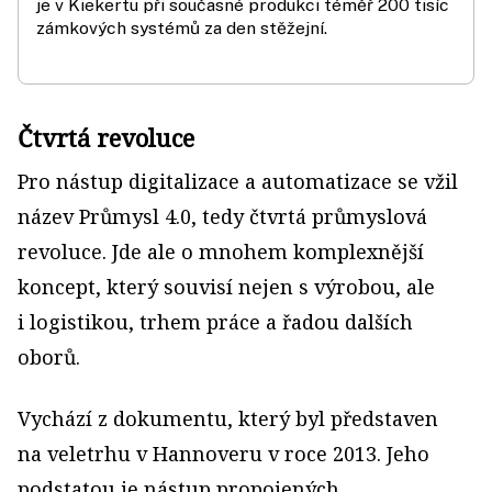
je v Kiekertu při současné produkci téměř 200 tisíc
zámkových systémů za den stěžejní.
Čtvrtá revoluce
Pro nástup digitalizace a automatizace se vžil
název Průmysl 4.0, tedy čtvrtá průmyslová
revoluce. Jde ale o mnohem komplexnější
koncept, který souvisí nejen s výrobou, ale
i logistikou, trhem práce a řadou dalších
oborů.
Vychází z dokumentu, který byl představen
na veletrhu v Hannoveru v roce 2013. Jeho
podstatou je nástup propojených