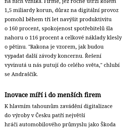
na nich vzniká. Firmě, jež ročně utrží kolem
1,5 miliardy korun, důraz na digitální provoz
pomohl během tří let navýšit produktivitu
o 160 procent, spokojenost spotřebitelů šla
nahoru o 116 procent a celkové náklady klesly
o pětinu. "Rakona je vzorem, jak budou
vypadat další závody koncernu. Řešení
vyvinutá u nás putují do celého světa," chlubí
se Andraščík.
Inovace míří i do menších firem
K hlavním tahounům zavádění digitalizace
do výroby v Česku patří největší
hráči automobilového průmyslu jako Škoda