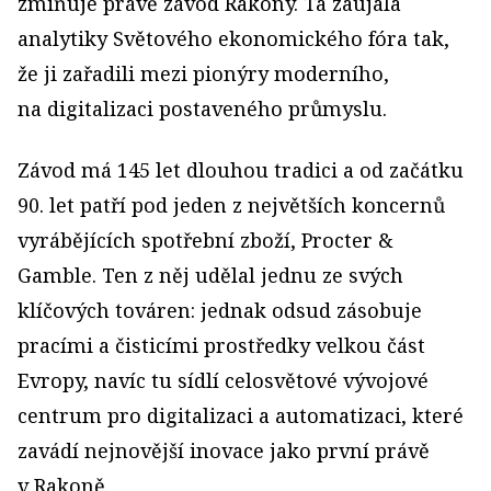
zmiňuje právě závod Rakony. Ta zaujala
analytiky Světového ekonomického fóra tak,
že ji zařadili mezi pionýry moderního,
na digitalizaci postaveného průmyslu.
Závod má 145 let dlouhou tradici a od začátku
90. let patří pod jeden z největších koncernů
vyrábějících spotřební zboží, Procter &
Gamble. Ten z něj udělal jednu ze svých
klíčových továren: jednak odsud zásobuje
pracími a čisticími prostředky velkou část
Evropy, navíc tu sídlí celosvětové vývojové
centrum pro digitalizaci a automatizaci, které
zavádí nejnovější inovace jako první právě
v Rakoně.