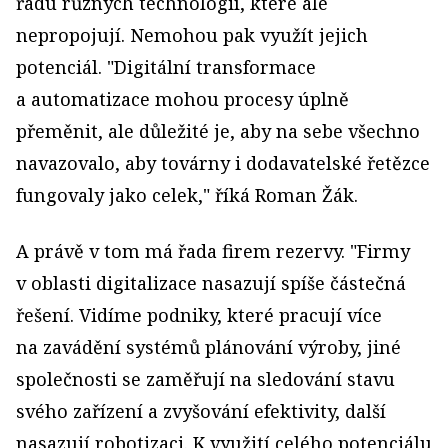
řadu různých technologií, které ale
nepropojují. Nemohou pak využít jejich
potenciál. "Digitální transformace
a automatizace mohou procesy úplně
přeměnit, ale důležité je, aby na sebe všechno
navazovalo, aby továrny i dodavatelské řetězce
fungovaly jako celek," říká Roman Žák.
A právě v tom má řada firem rezervy. "Firmy
v oblasti digitalizace nasazují spíše částečná
řešení. Vidíme podniky, které pracují více
na zavádění systémů plánování výroby, jiné
společnosti se zaměřují na sledování stavu
svého zařízení a zvyšování efektivity, další
nasazují robotizaci. K využití celého potenciálu