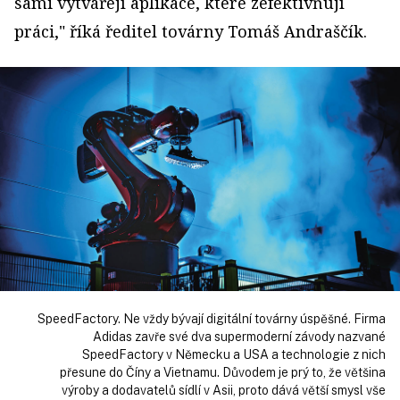
sami vytvářejí aplikace, které zefektivňují
práci," říká ředitel továrny Tomáš Andraščík.
SpeedFactory. Ne vždy bývají digitální továrny úspěšné. Firma
Adidas zavře své dva supermoderní závody nazvané
SpeedFactory v Německu a USA a technologie z nich
přesune do Číny a Vietnamu. Důvodem je prý to, že většina
výroby a dodavatelů sídlí v Asii, proto dává větší smysl vše