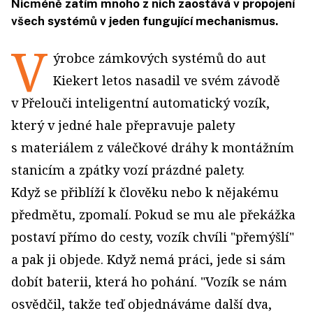
Nicméně zatím mnoho z nich zaostává v propojení
všech systémů v jeden fungující mechanismus.
V
ýrobce zámkových systémů do aut
Kiekert letos nasadil ve svém závodě
v Přelouči inteligentní automatický vozík,
který v jedné hale přepravuje palety
s materiálem z válečkové dráhy k montážním
stanicím a zpátky vozí prázdné palety.
Když se přiblíží k člověku nebo k nějakému
předmětu, zpomalí. Pokud se mu ale překážka
postaví přímo do cesty, vozík chvíli "přemýšlí"
a pak ji objede. Když nemá práci, jede si sám
dobít baterii, která ho pohání. "Vozík se nám
osvědčil, takže teď objednáváme další dva,