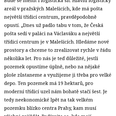
Bude se měnit i logistická síť. Hlavní logistický
areál v pražských Malešicích, kde má pošta
největší třídicí centrum, pravděpodobně
opustí. „Dnes už padlo tabu v tom, že Česká
pošta sedí v paláci na Václaváku a největší
třídicí centrum je v Malešicích. Hledáme nové
prostory a chceme to zrealizovat rychle v řádu
několika let. Pro nás je teď důležité, jestli
pozemek opustíme úplně, nebo na nějaké
ploše zůstaneme a využijeme ji třeba pro velké
depo. Ten pozemek má 19 hektarů, pro
moderní třídicí uzel nám bohatě stačí šest. Je
tedy neekonomické lpět na tak velkém
pozemku blízko centra Prahy, kam musí