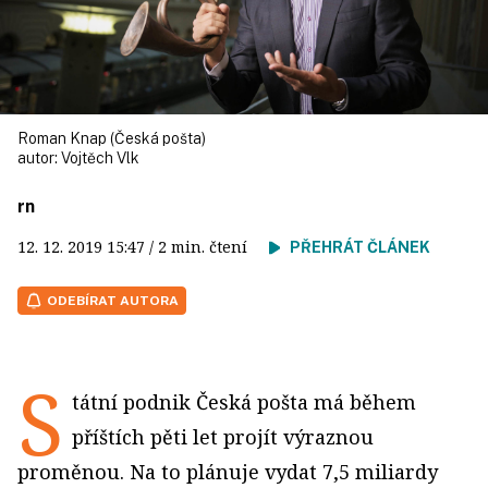
Roman Knap (Česká pošta)
autor:
Vojtěch Vlk
rn
12. 12. 2019
15:47
/ 2 min. čtení
PŘEHRÁT ČLÁNEK
ODEBÍRAT AUTORA
S
tátní podnik Česká pošta má během
příštích pěti let projít výraznou
proměnou. Na to plánuje vydat 7,5 miliardy