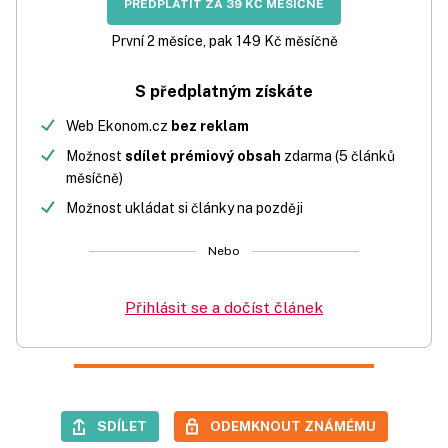
PŘEDPLATIT ZA 39 KČ MĚSÍČNĚ
První 2 měsíce, pak 149 Kč měsíčně
S předplatným získáte
Web Ekonom.cz
bez reklam
Možnost
sdílet prémiový obsah
zdarma (5 článků
měsíčně)
Možnost ukládat si články na později
Nebo
Přihlásit se a dočíst článek
SDÍLET
ODEMKNOUT ZNÁMÉMU