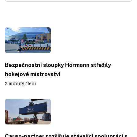
Bezpečnostní sloupky Hörmann střežily
hokejové mistrovství
2 minuty čtení
Cargo-partner rozšiřuje stávající spolupráci s