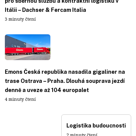
pro sběrnou službu a kontraktní logistiku v
Itálii – Dachser & Fercam Italia
3 minuty čtení
Emons Česká republika nasadila gigaliner na
trase Ostrava – Praha. Dlouhá souprava jezdí
denně a uveze až 104 europalet
4 minuty čtení
Logistika budoucnosti
2 minuty čtení