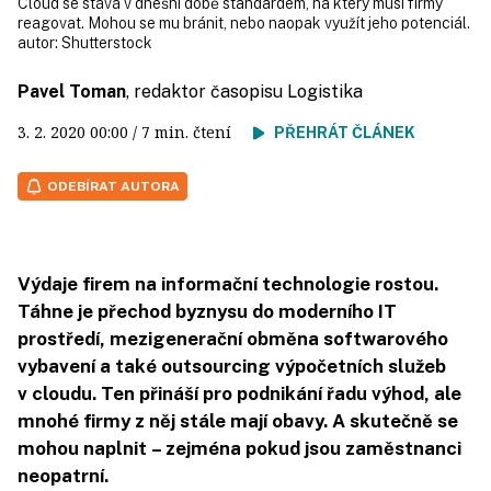
Cloud se stává v dnešní době standardem, na který musí firmy
reagovat. Mohou se mu bránit, nebo naopak využít jeho potenciál.
autor:
Shutterstock
Pavel Toman
, redaktor časopisu Logistika
3. 2. 2020
00:00
/ 7 min. čtení
PŘEHRÁT ČLÁNEK
ODEBÍRAT AUTORA
Výdaje firem na informační technologie rostou.
Táhne je přechod byznysu do moderního IT
prostředí, mezigenerační obměna softwarového
vybavení a také outsourcing výpočetních služeb
v cloudu. Ten přináší pro podnikání řadu výhod, ale
mnohé firmy z něj stále mají obavy. A skutečně se
mohou naplnit – zejména pokud jsou zaměstnanci
neopatrní.