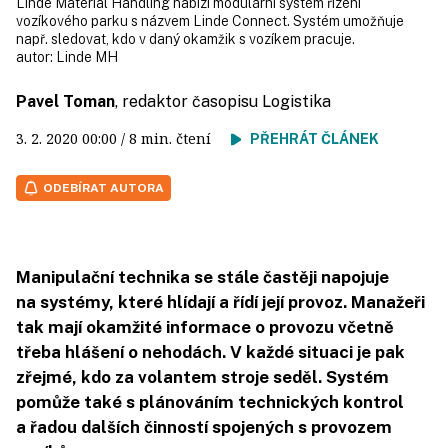
Linde Material Handling nabízí modulární systém řízení
vozíkového parku s názvem Linde Connect. Systém umožňuje
např. sledovat, kdo v daný okamžik s vozíkem pracuje.
autor:
Linde MH
Pavel Toman
, redaktor časopisu Logistika
3. 2. 2020
00:00
/ 8 min. čtení
PŘEHRÁT ČLÁNEK
ODEBÍRAT AUTORA
Manipulační technika se stále častěji napojuje
na systémy, které hlídají a řídí její provoz. Manažeři
tak mají okamžité informace o provozu včetně
třeba hlášení o nehodách. V každé situaci je pak
zřejmé, kdo za volantem stroje seděl. Systém
pomůže také s plánováním technických kontrol
a řadou dalších činností spojených s provozem