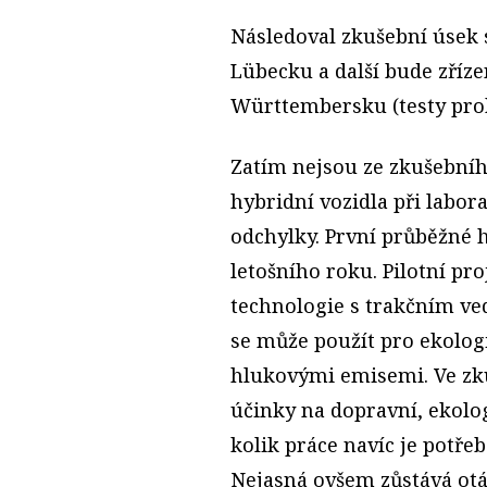
Následoval zkušební úsek 
Lübecku a další bude zříz
Württembersku (testy prob
Zatím nejsou ze zkušebního
hybridní vozidla při labor
odchylky. První průběžné 
letošního roku. Pilotní pro
technologie s trakčním v
se může použít pro ekolog
hlukovými emisemi. Ve zk
účinky na dopravní, ekolog
kolik práce navíc je potře
Nejasná ovšem zůstává otáz