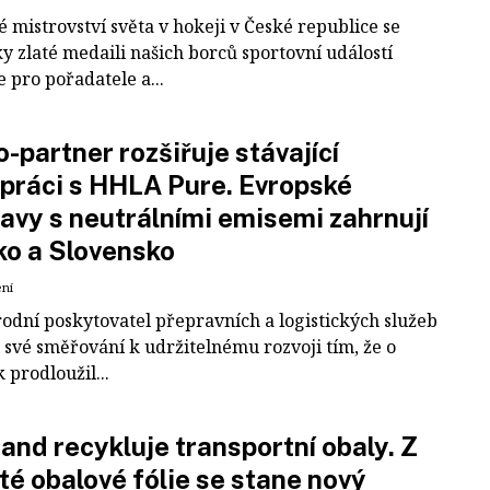
 mistrovství světa v hokeji v České republice se
ky zlaté medaili našich borců sportovní událostí
e pro pořadatele a...
-partner rozšiřuje stávající
práci s HHLA Pure. Evropské
avy s neutrálními emisemi zahrnují
ko a Slovensko
ení
odní poskytovatel přepravních a logistických služeb
 své směřování k udržitelnému rozvoji tím, že o
k prodloužil...
and recykluje transportní obaly. Z
té obalové fólie se stane nový