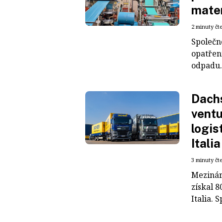
mater
2 minuty čt
Společn
opatřen
odpadu. 
Dachs
ventu
logis
Italia
3 minuty čt
Mezinár
získal 8
Italia. S