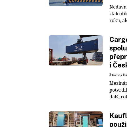
Nedávné
stalo dí
roku, al
Cargo
spolu
přepr
i Čes
3 minuty čt
Mezinár
potvrdil
další ro
Kaufl
použi