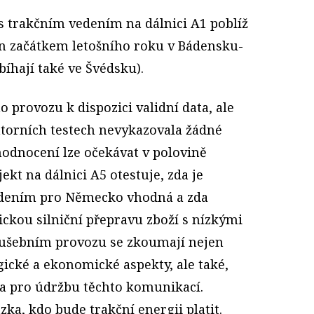
s trakčním vedením na dálnici A1 poblíž
en začátkem letošního roku v Bádensku-
íhají také ve Švédsku).
 provozu k dispozici validní data, ale
atorních testech nevykazovala žádné
hodnocení lze očekávat v polovině
jekt na dálnici A5 otestuje, zda je
edením pro Německo vhodná a zda
ickou silniční přepravu zboží s nízkými
ušebním provozu se zkoumají nejen
ické a ekonomické aspekty, ale také,
ba pro údržbu těchto komunikací.
ka, kdo bude trakční energii platit.