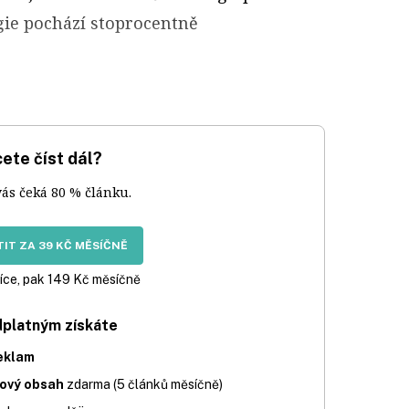
gie pochází stoprocentně
ete číst dál?
vás čeká 80 % článku.
IT ZA 39 KČ MĚSÍČNĚ
íce, pak 149 Kč měsíčně
dplatným získáte
eklam
iový obsah
zdarma (5 článků měsíčně)