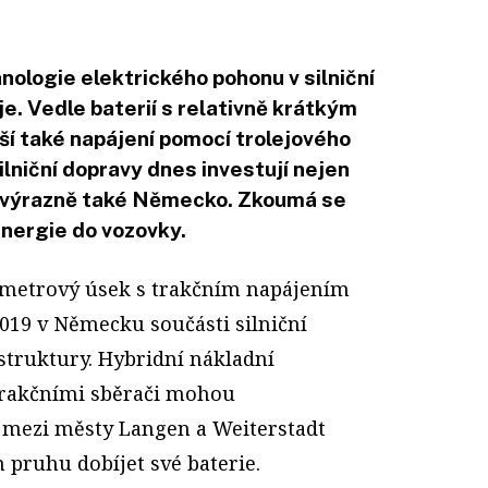
nologie elektrického pohonu v silniční
e. Vedle baterií s relativně krátkým
ší také napájení pomocí trolejového
ilniční dopravy dnes investují nejen
i výrazně také Německo. Zkoumá se
energie do vozovky.
lometrový úsek s trakčním napájením
 2019 v Německu součásti silniční
struktury. Hybridní nákladní
trakčními sběrači mohou
 mezi městy Langen a Weiterstadt
m pruhu dobíjet své baterie.