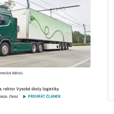
ěmecké dálnici.
k
, rektor Vysoké školy logistiky
5 min. čtení
PŘEHRÁT ČLÁNEK