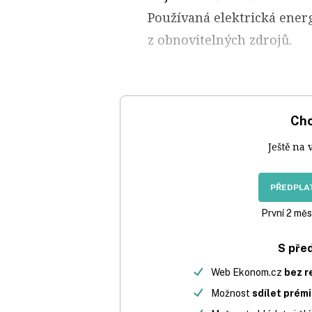
Používaná elektrická ener
z obnovitelných zdrojů.
Chc
Ještě na 
PŘEDPLAT
První 2 měs
S pře
Web Ekonom.cz
bez r
Možnost
sdílet prém