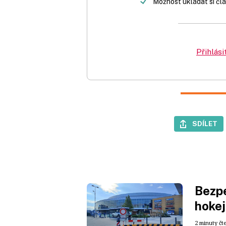
Možnost ukládat si člá
Přihlási
SDÍLET
Bezpe
hokej
2 minuty čt