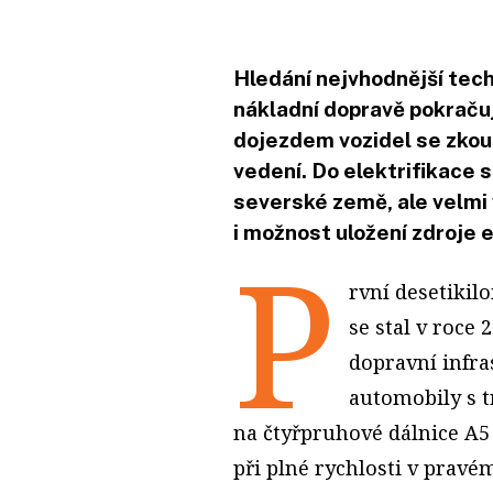
Hledání nejvhodnější tech
nákladní dopravě pokračuj
dojezdem vozidel se zkou
vedení. Do elektrifikace s
severské země, ale velm
i možnost uložení zdroje 
P
rvní desetiki
se stal v roce
dopravní infra
automobily s 
na čtyřpruhové dálnice A5
při plné rychlosti v pravé