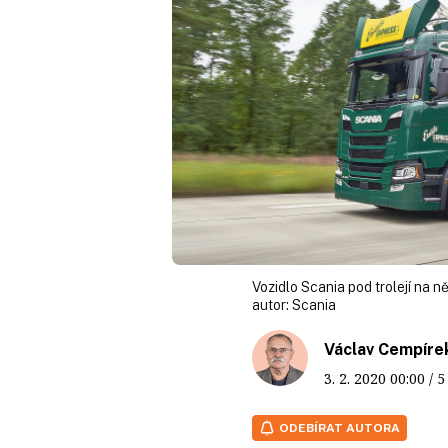
Vozidlo Scania pod trolejí na n
autor:
Scania
Václav Cempíre
3. 2. 2020
00:00
/ 
ODEBÍRAT AUTORA