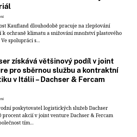
iál
ení
ost Kaufland dlouhodobě pracuje na zlepšování
í k ochraně klimatu a snižování množství plastového
Ve spolupráci s...
er získává většinový podíl v joint
re pro sběrnou službu a kontraktní
tiku v Itálii – Dachser & Fercam
ení
odní poskytovatel logistických služeb Dachser
0 procent akcií v joint venture Dachser & Fercam
polečnost tím...