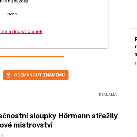
nky na později
Nebo
t se a dočíst článek
3
ODEMKNOUT ZNÁMÉMU
čnostní sloupky Hörmann střežily
ové mistrovství
ení