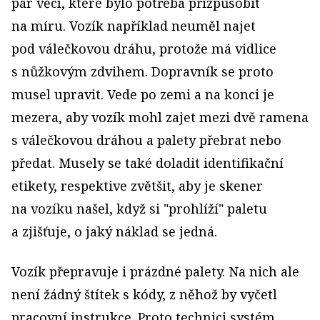
pár věcí, které bylo potřeba přizpůsobit
na míru. Vozík například neuměl najet
pod válečkovou dráhu, protože má vidlice
s nůžkovým zdvihem. Dopravník se proto
musel upravit. Vede po zemi a na konci je
mezera, aby vozík mohl zajet mezi dvě ramena
s válečkovou dráhou a palety přebrat nebo
předat. Musely se také doladit identifikační
etikety, respektive zvětšit, aby je skener
na vozíku našel, když si "prohlíží" paletu
a zjišťuje, o jaký náklad se jedná.
Vozík přepravuje i prázdné palety. Na nich ale
není žádný štítek s kódy, z něhož by vyčetl
pracovní instrukce. Proto technici systém