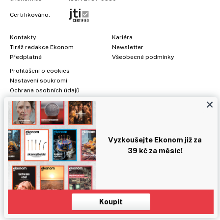
Certifikováno:
Kontakty
Kariéra
Tiráž redakce Ekonom
Newsletter
Předplatné
Všeobecné podmínky
Prohlášení o cookies
Nastavení soukromí
Ochrana osobních údajů
×
Inzerce
, obchodní garant:
Adéla Formáčková
,
+420 739 500 832
Jakékoliv užití obsahu, včetně převzetí článků, je bez souhlasu
Economia, a.s. zapovězeno. Bez souhlasu Economia, a.s. je
Vyzkoušejte Ekonom již za
zapovězeno též rozmnožování obsahu pro účely automatizované
39 kč za měsíc!
analýzy textů nebo dat podle ustanovení § 39c autorského zákona.
Koupit