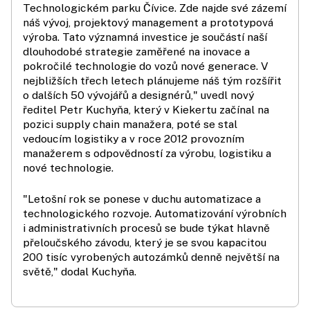
Technologickém parku Čívice. Zde najde své zázemí
náš vývoj, projektový management a prototypová
výroba. Tato významná investice je součástí naší
dlouhodobé strategie zaměřené na inovace a
pokročilé technologie do vozů nové generace. V
nejbližších třech letech plánujeme náš tým rozšířit
o dalších 50 vývojářů a designérů," uvedl nový
ředitel Petr Kuchyňa, který v Kiekertu začínal na
pozici supply chain manažera, poté se stal
vedoucím logistiky a v roce 2012 provozním
manažerem s odpovědností za výrobu, logistiku a
nové technologie.
"Letošní rok se ponese v duchu automatizace a
technologického rozvoje. Automatizování výrobních
i administrativních procesů se bude týkat hlavně
přeloučského závodu, který je se svou kapacitou
200 tisíc vyrobených autozámků denně největší na
světě," dodal Kuchyňa.