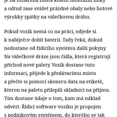
je na označená místa kolem montážní linky
a odtud zase svážet prázdné obaly nebo hotové
výrobky zpátky na válečkovou dráhu.
Pokud vozík nemá co na práci, odjede si
k nabíječce dobít baterii. Tady čeká, dokud
nedostane od řídicího systému další pokyny.
Na válečkové dráze jsou čidla, která registrují
příchod nové palety. Vozík dostane tuto
informaci, přijede k předávacímu místu
a přečte si pomocí skeneru data na etiketě,
kterou na paletu přilepili skladníci na příjmu.
Tím dostane údaje o tom, kam má náklad
odvézt. Řídicí software vozíku je propojen
s podnikovým systémem, do kterého se tak