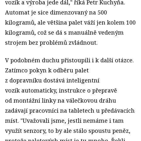
vozík a výroba jede dál," říká Petr Kuchyňa.
Automat je sice dimenzovaný na 500
kilogramů, ale většina palet váží jen kolem 100
kilogramů, což se dá s manuálně vedeným
strojem bez problémů zvládnout.
V podobném duchu přistoupili i k další otázce.
Zatímco pokyn k odběru palet
z dopravníku dostává inteligentní
vozík automaticky, instrukce o přepravě
od montážní linky na válečkovou dráhu
zadávají pracovníci na tabletech u předávacích
míst. "Uvažovali jsme, jestli nemáme i tam
využít senzory, to by ale stálo spoustu peněz,
protože paletových míst je tu mnoho. Řekli