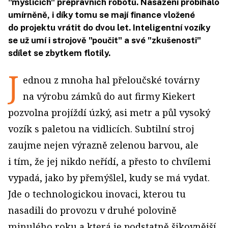
"myslících" přepravních robotů. Nasazení probíhalo
umírněně, i díky tomu se mají finance vložené
do projektu vrátit do dvou let. Inteligentní vozíky
se už umí i strojově "poučit" a své "zkušenosti"
sdílet se zbytkem flotily.
J
ednou z mnoha hal přeloučské továrny
na výrobu zámků do aut firmy Kiekert
pozvolna projíždí úzký, asi metr a půl vysoký
vozík s paletou na vidlicích. Subtilní stroj
zaujme nejen výrazně zelenou barvou, ale
i tím, že jej nikdo neřídí, a přesto to chvílemi
vypadá, jako by přemýšlel, kudy se má vydat.
Jde o technologickou inovaci, kterou tu
nasadili do provozu v druhé polovině
minulého roku a která je podstatně šikovnější