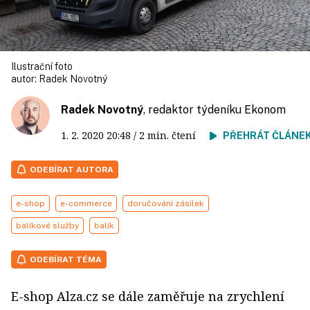
Ilustrační foto
autor:
Radek Novotný
Radek Novotný
, redaktor týdeníku Ekonom
1. 2. 2020
20:48
/ 2 min. čtení
PŘEHRÁT ČLÁNE
ODEBÍRAT AUTORA
e-shop
e-commerce
doručování zásilek
balíkové služby
balík
ODEBÍRAT TÉMA
E-shop Alza.cz se dále zaměřuje na zrychlení