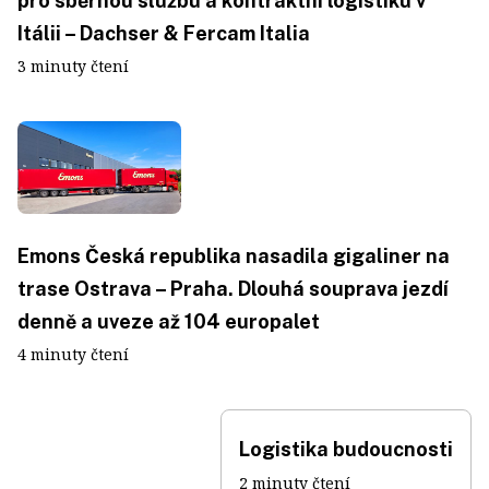
pro sběrnou službu a kontraktní logistiku v
Itálii – Dachser & Fercam Italia
3 minuty čtení
Emons Česká republika nasadila gigaliner na
trase Ostrava – Praha. Dlouhá souprava jezdí
denně a uveze až 104 europalet
4 minuty čtení
Logistika budoucnosti
2 minuty čtení