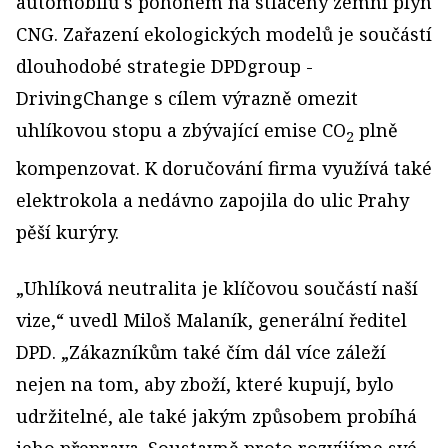
automobilů s pohonem na stlačený zemní plyn
CNG. Zařazení ekologických modelů je součástí
dlouhodobé strategie DPDgroup -
DrivingChange s cílem výrazně omezit
uhlíkovou stopu a zbývající emise CO
plně
2
kompenzovat. K doručování firma využívá také
elektrokola a nedávno zapojila do ulic Prahy
pěší kurýry.
„Uhlíková neutralita je klíčovou součástí naší
vize,“ uvedl Miloš Malaník, generální ředitel
DPD. „Zákazníkům také čím dál více záleží
nejen na tom, aby zboží, které kupují, bylo
udržitelné, ale také jakým způsobem probíhá
jeho přeprava. Soustavně proto rozvíjíme své