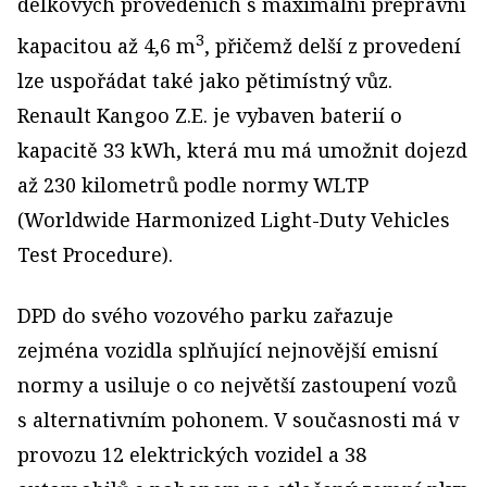
délkových provedeních s maximální přepravní
3
kapacitou až 4,6 m
, přičemž delší z provedení
lze uspořádat také jako pětimístný vůz.
Renault Kangoo Z.E. je vybaven baterií o
kapacitě 33 kWh, která mu má umožnit dojezd
až 230 kilometrů podle normy WLTP
(Worldwide Harmonized Light-Duty Vehicles
Test Procedure).
DPD do svého vozového parku zařazuje
zejména vozidla splňující nejnovější emisní
normy a usiluje o co největší zastoupení vozů
s alternativním pohonem. V současnosti má v
provozu 12 elektrických vozidel a 38