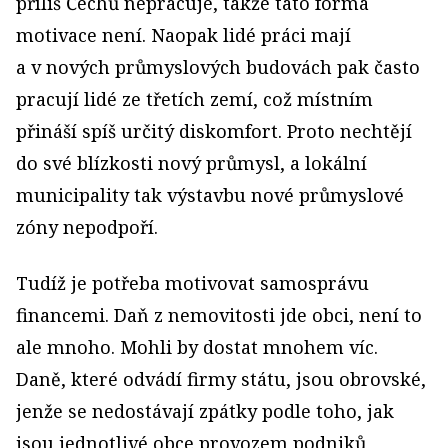
příliš Čechů nepracuje, takže tato forma
motivace není. Naopak lidé práci mají
a v nových průmyslových budovách pak často
pracují lidé ze třetích zemí, což místním
přináší spíš určitý diskomfort. Proto nechtějí
do své blízkosti nový průmysl, a lokální
municipality tak výstavbu nové průmyslové
zóny nepodpoří.
Tudíž je potřeba motivovat samosprávu
financemi. Daň z nemovitosti jde obci, není to
ale mnoho. Mohli by dostat mnohem víc.
Daně, které odvádí firmy státu, jsou obrovské,
jenže se nedostávají zpátky podle toho, jak
jsou jednotlivé obce provozem podniků