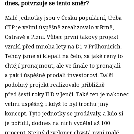
dnes, potvrzuje se tento směr?
Malé jednotky jsou v Česku populární, třeba
CTP je velmi úspěšně zrealizovalo v Brně,
Ostravě a Plzni. Vůbec první takový projekt
vznikl před mnoha lety na D1 v Průhonicích.
Tehdy jsme si klepali na čelo, za jaké ceny to
chtějí pronajmout, ale ve finále to pronajali
a pak i úspěšně prodali investorovi. Další
podobný projekt realizovalo přibližně
před šesti roky ILD v Jenči. Také ten je nakonec
velmi úspěšný, i když to byl trochu jiný
koncept. Tyto jednotky se prodávaly, a kdo si
je pořídil, dodnes na nich vydělal až 100
procent. Stejný developer chystá nyní malé