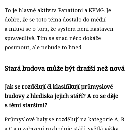
To je hlavně aktivita Panattoni a KPMG. Je
dobře, že se toto téma dostalo do médií
a mluví se o tom, že systém není nastaven
spravedlivě. Tím se snad něco dokáže
posunout, ale nebude to hned.
Stará budova může být dražší než nová
Jak se rozdělují či klasifikují průmyslové
budovy z hlediska jejich stáří? A co se děje
s těmi staršími?
Průmyslové haly se rozdělují na kategorie A, B
a C a o zařazení rozhoduje stáří, světlá výška,