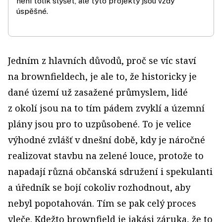
není tolik slyšet, ale tyto projekty jsou vždy
úspěšné.
Jedním z hlavních důvodů, proč se víc staví
na brownfieldech, je ale to, že historicky je
dané území už zasažené průmyslem, lidé
z okolí jsou na to tím pádem zvyklí a územní
plány jsou pro to uzpůsobené. To je velice
výhodné zvlášť v dnešní době, kdy je náročné
realizovat stavbu na zelené louce, protože to
napadají různá občanská sdružení i spekulanti
a úředník se bojí cokoliv rozhodnout, aby
nebyl popotahován. Tím se pak celý proces
vleče. Kdežto brownfield je jakási záruka, že to