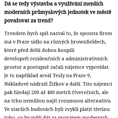
Dá se tedy výstavba a využívání menších
moderních průmyslových jednotek ve městě
považovat za trend?
Trendem bych spíš nazval to, že spousta firem
má v Praze sídlo na různých brownfieldech,
které před delší dobou koupili
developeři rezidenčních a administrativních
prostor a postupně začali nájemce vypovídat.
Je to například areál Tesly na Praze 9,
Nákladové nádraží Žižkov a další. Tito nájemci
pak hledají 200 až 400 metrů čtverečních, ale
na trhu nemůžou najít rozumnou alternativu.
Ve starších budovách byli zvyklí platit třetinu
toho, co by měli dát za pronájem moderních