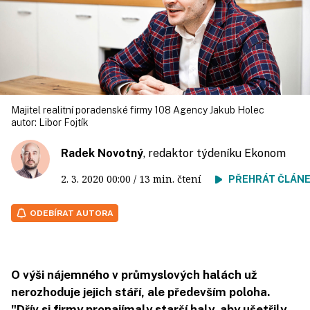
Majitel realitní poradenské firmy 108 Agency Jakub Holec
autor:
Libor Fojtík
Radek Novotný
, redaktor týdeníku Ekonom
2. 3. 2020
00:00
/ 13 min. čtení
PŘEHRÁT ČLÁN
ODEBÍRAT AUTORA
O výši nájemného v průmyslových halách už
nerozhoduje jejich stáří, ale především poloha.
"Dřív si firmy pronajímaly starší haly, aby ušetřily,