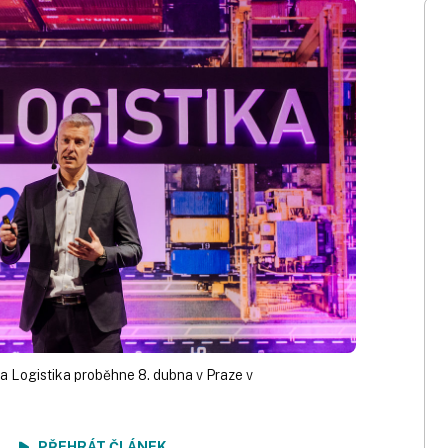
a Logistika proběhne 8. dubna v Praze v
ení
PŘEHRÁT ČLÁNEK