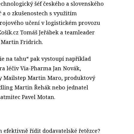
technologický šéf českého a slovenského
 a o zkušenostech s využitím
trojového učení v logistickém provozu
Košík.cz Tomáš Jeřábek a teamleader
 Martin Fridrich.
ie na tahu“ pak vystoupí například
tora léčiv Via-Pharma Jan Novák,
my Mailstep Martin Maro, produktový
dling Martin Řehák nebo jednatel
 atmitec Pavel Motan.
 efektivně řídit dodavatelské řetězce?