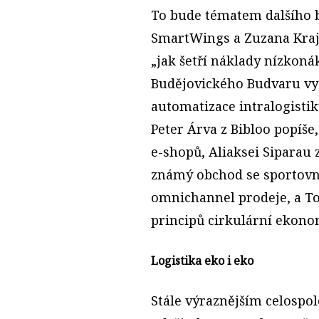
To bude tématem dalšího b
SmartWings a Zuzana Kraj
„jak šetří náklady nízkoná
Budějovického Budvaru vys
automatizace intralogistik
Peter Árva z Bibloo popíše
e-shopů, Aliaksei Siparau 
známý obchod se sportovn
omnichannel prodeje, a To
principů cirkulární ekonom
Logistika eko i eko
Stále výraznějším celospo