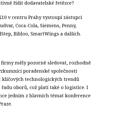
ivně řídit dodavatelské řetězce?
X10 v centru Prahy vystoupí zástupci
 Budvar, Coca-Cola, Siemens, Penny,
Step, Bibloo, SmartWings a dalších.
y firmy měly pozorně sledovat, rozhodně
Výzkumníci poradenské společnosti
ět klíčových technologických trendů
adu oborů, což platí také o logistice. I
nce jedním z hlavních témat konference
Praze.