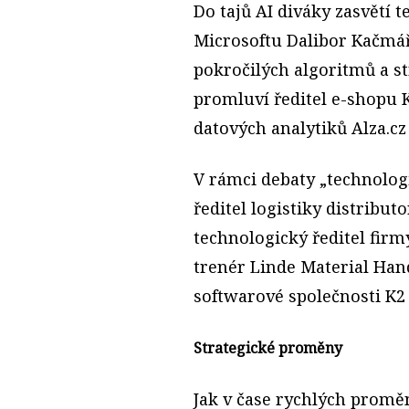
Do tajů AI diváky zasvětí 
Microsoftu Dalibor Kačmář
pokročilých algoritmů a s
promluví ředitel e-shopu 
datových analytiků Alza.cz
V rámci debaty „technolog
ředitel logistiky distribu
technologický ředitel fir
trenér Linde Material Han
softwarové společnosti K2
Strategické proměny
Jak v čase rychlých proměn