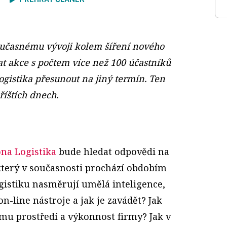
oučasnému vývoji kolem šíření nového
t akce s počtem více než 100 účastníků
istika přesunout na jiný termín. Ten
íštích dnech.
na Logistika
bude hledat odpovědi na
 který v současnosti prochází obdobím
istiku nasměrují umělá inteligence,
n-line nástroje a jak je zavádět? Jak
ímu prostředí a výkonnost firmy? Jak v