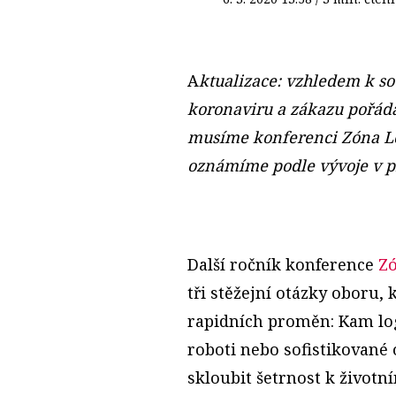
A
ktualizace: vzhledem k s
koronaviru a zákazu pořáda
musíme konferenci Zóna Log
oznámíme podle vývoje v př
Další ročník konference
Zó
tři stěžejní otázky oboru,
rapidních proměn: Kam log
roboti nebo sofistikované o
skloubit šetrnost k životn