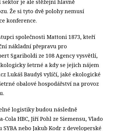
 sektor je ale stěžejní hlavně
u. Že si tyto dvě polohy nemusí
kce konference.
stupci společnosti Mattoni 1873, kteří
iční nákladní přepravu pro
ert Sgariboldi ze 108 Agency vysvětlí,
kologicky šetrné a kdy se jejich nájem
a.cz Lukáš Baudyš vylíčí, jaké ekologické
etrné obalové hospodářství na provoz
u.
telné logistiky budou následně
a-Cola HBC, Jiří Pohl ze Siemensu, Vlado
tu SYBA nebo Jakub Kodr z developerské