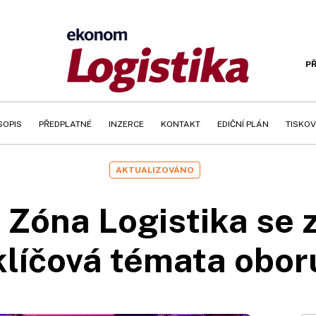
PŘ
SOPIS
PŘEDPLATNÉ
INZERCE
KONTAKT
EDIČNÍ PLÁN
TISKOV
AKTUALIZOVÁNO
Zóna Logistika se z
klíčová témata obor