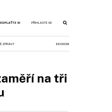
EDPLAŤTE SI
PŘIHLASTE SE
EKONOM
É ZPRÁVY
aměří na tři
u