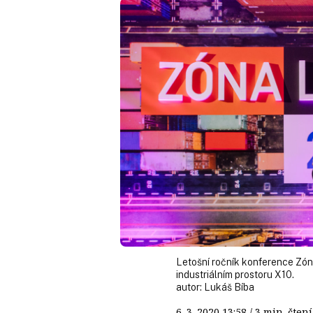
Letošní ročník konference Zón
industriálním prostoru X10.
autor:
Lukáš Bíba
6. 3. 2020
13:58
/ 3 min. čt