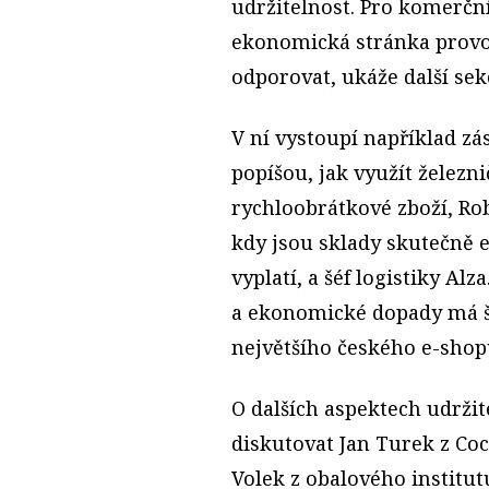
udržitelnost. Pro komerční
ekonomická stránka provoz
odporovat, ukáže další se
V ní vystoupí například zá
popíšou, jak využít železn
rychloobrátkové zboží, Rob
kdy jsou sklady skutečně e
vyplatí, a šéf logistiky Alz
a ekonomické dopady má š
největšího českého e-shop
O dalších aspektech udrži
diskutovat Jan Turek z Coc
Volek z obalového institu