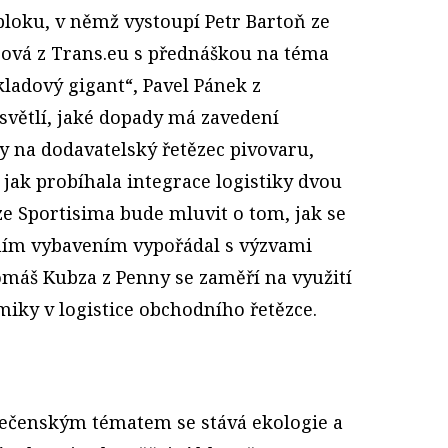
loku, v němž vystoupí Petr Bartoň ze
ová z Trans.eu s přednáškou na téma
kladový gigant“, Pavel Pánek z
větlí, jaké dopady má zavedení
y na dodavatelský řetězec pivovaru,
, jak probíhala integrace logistiky dvou
ze Sportisima bude mluvit o tom, jak se
ím vybavením vypořádal s výzvami
máš Kubza z Penny se zaměří na využití
iky v logistice obchodního řetězce.
lečenským tématem se stává ekologie a