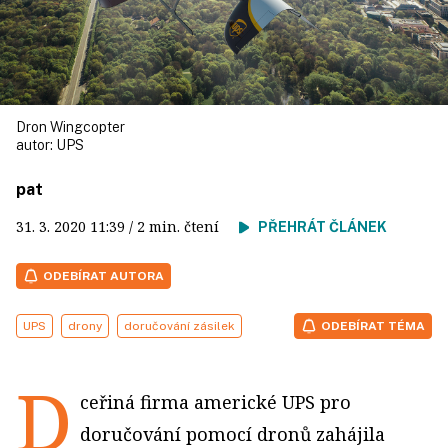
Dron Wingcopter
autor:
UPS
pat
31. 3. 2020
11:39
/ 2 min. čtení
PŘEHRÁT ČLÁNEK
ODEBÍRAT AUTORA
UPS
drony
doručování zásilek
ODEBÍRAT TÉMA
D
ceřiná firma americké UPS pro
doručování pomocí dronů zahájila