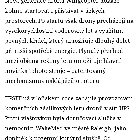
Nová generace dronů Wingcopter dokáže
kolmo startovat i přistávat v úzkých
prostorech. Po startu však drony přecházejí na
vysokorychlostní vodorovný let s využitím
pevných křídel, který umožňuje dlouhý dolet
při nižší spotřebě energie. Plynulý přechod
mezi oběma režimy letu umožňuje hlavní
novinka tohoto stroje – patentovaný
mechanismus naklápěcího rotoru.
UPSFF už v loňském roce zahájila provozování
komerčních zásilkových letů dronů v síti UPS.
První vlaštovkou byla doručovací služba v
nemocnici WakeMed ve městě Raleigh, jako
doplněk k pozemní kurýrní službě. Od