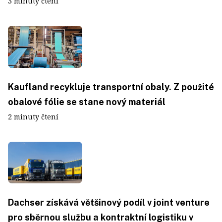
3 minuty čtení
Kaufland recykluje transportní obaly. Z použité
obalové fólie se stane nový materiál
2 minuty čtení
Dachser získává většinový podíl v joint venture
pro sběrnou službu a kontraktní logistiku v