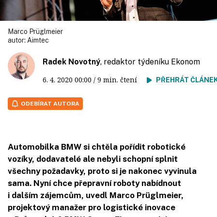
Marco Prüglmeier
autor:
Aimtec
Radek Novotný
, redaktor týdeníku Ekonom
6. 4. 2020
00:00
/ 9 min. čtení
PŘEHRÁT ČLÁNE
ODEBÍRAT AUTORA
Automobilka BMW si chtěla pořídit robotické
vozíky, dodavatelé ale nebyli schopní splnit
všechny požadavky, proto si je nakonec vyvinula
sama. Nyní chce přepravní roboty nabídnout
i dalším zájemcům, uvedl Marco Prüglmeier,
projektový manažer pro logistické inovace