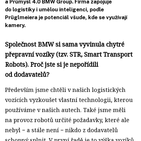
a Průmysl 4.0 BMW Group. Firma zapojuje
do logistiky i umělou inteligenci, podle
Prüglmeiera je potenciál všude, kde se využívají
kamery.
Společnost BMW si sama vyvinula chytré
přepravní vozíky (tzv. STR, Smart Transport
Robots). Proč jste si je nepořídili
od dodavatelů?
Především jsme chtěli v našich logistických
vozících vyzkoušet vlastní technologii, kterou
používáme v našich autech. Také jsme měli
na provoz robotů určité požadavky, které ale
nebyl − a stále není − nikdo z dodavatelů
schopný splnit. V první řadě je to výška vozíků,