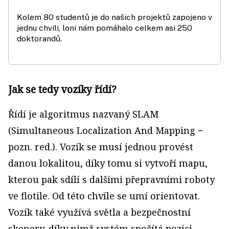
Kolem 80 studentů je do našich projektů zapojeno v
jednu chvíli, loni nám pomáhalo celkem asi 250
doktorandů.
Jak se tedy vozíky řídí?
Řídí je algoritmus nazvaný SLAM
(Simultaneous Localization And Mapping −
pozn. red.). Vozík se musí jednou provést
danou lokalitou, díky tomu si vytvoří mapu,
kterou pak sdílí s dalšími přepravními roboty
ve flotile. Od této chvíle se umí orientovat.
Vozík také využívá světla a bezpečnostní
skenery, díky nimž systém spočítá pozici