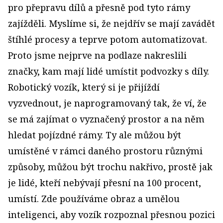
pro přepravu dílů a přesně pod tyto rámy
zajížděli. Myslíme si, že nejdřív se mají zavádět
štíhlé procesy a teprve potom automatizovat.
Proto jsme nejprve na podlaze nakreslili
značky, kam mají lidé umístit podvozky s díly.
Robotický vozík, který si je přijíždí
vyzvednout, je naprogramovaný tak, že ví, že
se má zajímat o vyznačený prostor a na něm
hledat pojízdné rámy. Ty ale můžou být
umístěné v rámci daného prostoru různými
způsoby, můžou být trochu nakřivo, prostě jak
je lidé, kteří nebývají přesní na 100 procent,
umístí. Zde používáme obraz a umělou
inteligenci, aby vozík rozpoznal přesnou pozici