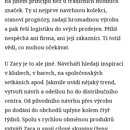
na jiném principu než u tradičních módních
značek. Ty si nejprve navrhnou kolekci,
stanoví prognózy, zadají hromadnou výrobu
a pak řeší logistiku do svých prodejen. Příliš
nespěchá ani firma, ani její zákazníci. Ti totiž
vědí, co mohou očekávat.
U Zary je to ale jiné. Návrháři hledají inspiraci
v klubech, v barech, na společenských
setkáních apod. Jakmile uvidí nějaký trend,
vytvoří návrh a odešlou ho do distribučního
centra. Od původního návrhu přes výrobu
po dodání do obchodů uplyne kolem čtyř
týdnů. Spolu s rychlou obměnou produktů
vytváří Zara u svojí cílové skupiny (ženy