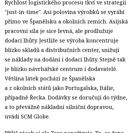
Rychlost logistického procesu tkví ve strategii
"just-in-time". Asi polovina výrobků se vyrábí
přímo ve Španělsku a okolních zemích. Asijská
pracovní síla je sice levná, ale prodlužuje
dodací lhůty. Jestliže se výroba koncentruje
blízko skladů a distribučních center, snižují
se náklady na dodání i dodací lhůty. Stejně tak
je blízko návrhářské centrum i dodavatelé.
Většina látek pochází ze Španělska
a z okolních států jako Portugalska, Itálie,
případně Řecka. Dodávky se doručují do týdne,
a to převážně nákladní silniční dopravou,
uvádí SCM Globe.
Příliš zásob si ale Zara nepořizuje. To, co žena