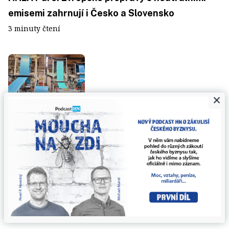
emisemi zahrnují i Česko a Slovensko
3 minuty čtení
×
Kaufland recykluje transportní obaly. Z použité
obalové fólie se stane nový materiál
2 minuty čtení