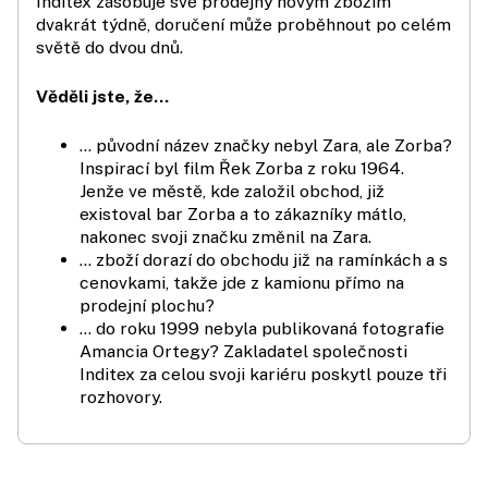
Inditex zásobuje své prodejny novým zbožím
dvakrát týdně, doručení může proběhnout po celém
světě do dvou dnů.
Věděli jste, že…
… původní název značky nebyl Zara, ale Zorba?
Inspirací byl film Řek Zorba z roku 1964.
Jenže ve městě, kde založil obchod, již
existoval bar Zorba a to zákazníky mátlo,
nakonec svoji značku změnil na Zara.
… zboží dorazí do obchodu již na ramínkách a s
cenovkami, takže jde z kamionu přímo na
prodejní plochu?
… do roku 1999 nebyla publikovaná fotografie
Amancia Ortegy? Zakladatel společnosti
Inditex za celou svoji kariéru poskytl pouze tři
rozhovory.