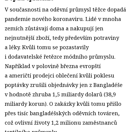
V současnosti na oděvní průmysl těžce dopadá
pandemie nového koronaviru. Lidé v mnoha
zemích zůstávají doma a nakupují jen
nejnutnější zboží, tedy především potraviny
a léky. Kvůli tomu se pozastavily
i dodavatelské řetězce módního průmyslu.
Například v polovině března evropští
a američtí prodejci oblečení kvůli poklesu
poptávky zrušili objednávky jen z Bangladéše
v hodnotě zhruba 1,5 miliardy dolarů (38,9
miliardy korun). O zakázky kvůli tomu přišlo
přes tisíc bangladéšských oděvních továren,
což ovlivní životy 1,2 milionu zaměstnanců
textilního průmyslu.