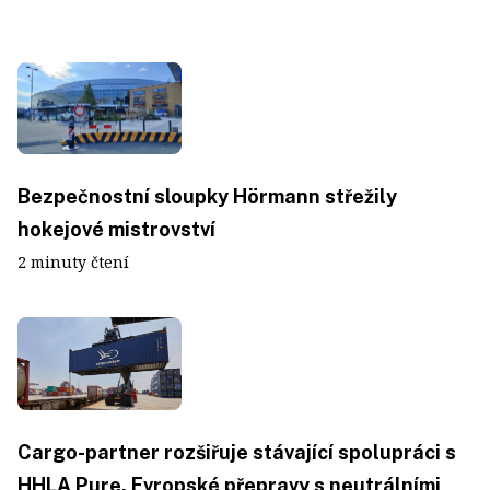
Bezpečnostní sloupky Hörmann střežily
hokejové mistrovství
2 minuty čtení
Cargo-partner rozšiřuje stávající spolupráci s
HHLA Pure. Evropské přepravy s neutrálními