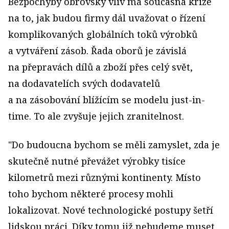
Bezpochyby obrovský vliv má současná krize
na to, jak budou firmy dál uvažovat o řízení
komplikovaných globálních toků výrobků
a vytváření zásob. Řada oborů je závislá
na přepravách dílů a zboží přes celý svět,
na dodavatelích svých dodavatelů
a na zásobování blížícím se modelu just-in-
time. To ale zvyšuje jejich zranitelnost.
"Do budoucna bychom se měli zamyslet, zda je
skutečně nutné převážet výrobky tisíce
kilometrů mezi různými kontinenty. Místo
toho bychom některé procesy mohli
lokalizovat. Nové technologické postupy šetří
lidskou práci. Díky tomu již nebudeme muset