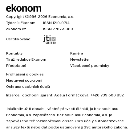
Copyright
©1996-2026
Economia, a.s.
Týdeník Ekonom
ISSN 1210-0714
ekonom.cz
ISSN 2787-9380
Certifikováno:
Kontakty
Kariéra
Tiráž redakce Ekonom
Newsletter
Předplatné
Všeobecné podmínky
Prohlášení o cookies
Nastavení soukromí
×
Ochrana osobních údajů
Inzerce
, obchodní garant:
Adéla Formáčková
,
+420 739 500 832
Vyzkoušejte Ekonom již za
Jakékoliv užití obsahu, včetně převzetí článků, je bez souhlasu
39 kč za měsíc!
Economia, a.s. zapovězeno. Bez souhlasu Economia, a.s. je
zapovězeno též rozmnožování obsahu pro účely automatizované
analýzy textů nebo dat podle ustanovení § 39c autorského zákona.