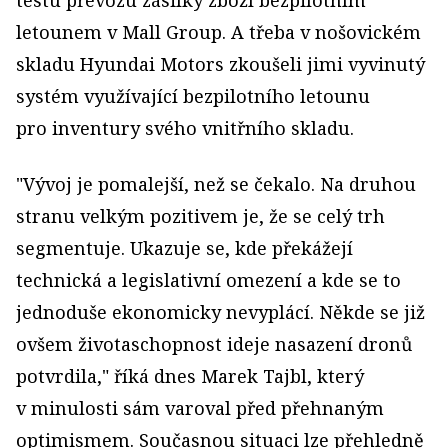
testu převozu zásilky zboží bezpilotním
letounem v Mall Group. A třeba v nošovickém
skladu Hyundai Motors zkoušeli jimi vyvinutý
systém využívající bezpilotního letounu
pro inventury svého vnitřního skladu.
"Vývoj je pomalejší, než se čekalo. Na druhou
stranu velkým pozitivem je, že se celý trh
segmentuje. Ukazuje se, kde překážejí
technická a legislativní omezení a kde se to
jednoduše ekonomicky nevyplácí. Někde se již
ovšem životaschopnost ideje nasazení dronů
potvrdila," říká dnes Marek Tajbl, který
v minulosti sám varoval před přehnaným
optimismem. Současnou situaci lze přehledně