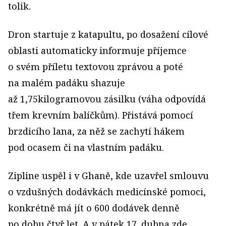
tolik.
Dron startuje z katapultu, po dosažení cílové
oblasti automaticky informuje příjemce
o svém příletu textovou zprávou a poté
na malém padáku shazuje
až 1,75kilogramovou zásilku (váha odpovídá
třem krevním balíčkům). Přistává pomocí
brzdicího lana, za něž se zachytí hákem
pod ocasem či na vlastním padáku.
Zipline uspěl i v Ghaně, kde uzavřel smlouvu
o vzdušných dodávkách medicínské pomoci,
konkrétně má jít o 600 dodávek denně
po dobu čtyř let. A v pátek 17. dubna zde