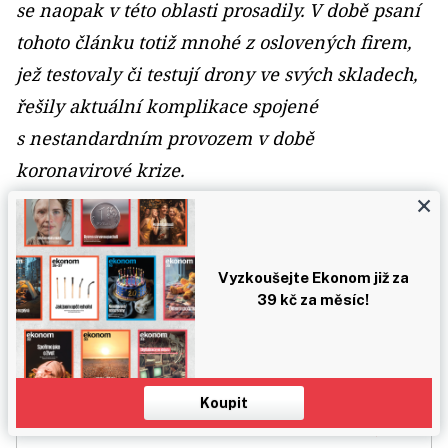
se naopak v této oblasti prosadily. V době psaní
tohoto článku totiž mnohé z oslovených firem,
jež testovaly či testují drony ve svých skladech,
řešily aktuální komplikace spojené
s nestandardním provozem v době
koronavirové krize.
×
SDÍLET
ODEMKNOUT ZNÁMÉMU
Vyzkoušejte Ekonom již za
39 kč za měsíc!
Koupit