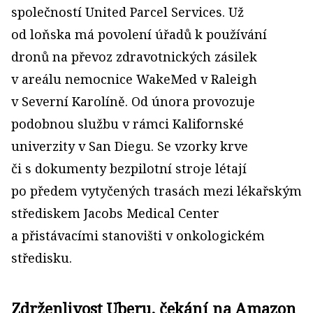
společností United Parcel Services. Už
od loňska má povolení úřadů k používání
dronů na převoz zdravotnických zásilek
v areálu nemocnice WakeMed v Raleigh
v Severní Karolíně. Od února provozuje
podobnou službu v rámci Kalifornské
univerzity v San Diegu. Se vzorky krve
či s dokumenty bezpilotní stroje létají
po předem vytyčených trasách mezi lékařským
střediskem Jacobs Medical Center
a přistávacími stanovišti v onkologickém
středisku.
Zdrženlivost Uberu, čekání na Amazon