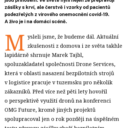
jsou přínosem. Ve světě nyní nejen že přepravují
zásilky s krví, ale čerstvě i vzorky od pacientů
podezřelých z virového onemocnění covid-19.
A živo je i na domácí scéně.
M
ysleli jsme, že budeme dál. Aktuální
zkušenosti z domova i ze světa takhle
lapidárně shrnuje Marek Tajbl,
spoluzakladatel společnosti Drone Services,
která v oblasti nasazení bezpilotních strojů
v logistice pracuje v tuzemsku pro několik
zákazníků. Před více než pěti lety hovořil
o perspektivě využití dronů na konferenci
OMG Future, kromě jiných projektů
spolupracoval jen o rok později na úspěšném