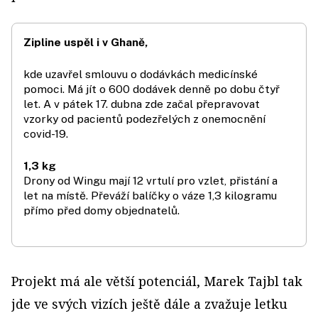
Zipline uspěl i v Ghaně,
kde uzavřel smlouvu o dodávkách medicínské
pomoci. Má jít o 600 dodávek denně po dobu čtyř
let. A v pátek 17. dubna zde začal přepravovat
vzorky od pacientů podezřelých z onemocnění
covid-19.
1,3 kg
Drony od Wingu mají 12 vrtulí pro vzlet, přistání a
let na místě. Převáží balíčky o váze 1,3 kilogramu
přímo před domy objednatelů.
Projekt má ale větší potenciál, Marek Tajbl tak
jde ve svých vizích ještě dále a zvažuje letku