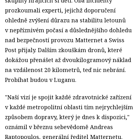
skupiny hrajících si dětí. Oba incidenty
prozkoumali experti, jejichž doporučení
ohledně zvýšení důrazu na stabilitu letounů
v nepříznivém počasí a důslednějšího dohledu
nad bezpečností provozu Matternet a Swiss
Post přijaly. Dalším zkouškám dronů, které
dokážou přenášet až dvoukilogramový náklad
na vzdálenost 20 kilometrů, teď nic nebrání.
Probíhat budou v Luganu.
"Naší vizí je spojit každé zdravotnické zařízení
v každé metropolitní oblasti tím nejrychlejším
způsobem dopravy, který je dnes k dispozici,"
oznámil v březnu sebevědomě Andreas
Raptopoulos, generální ředitel Matternetu.