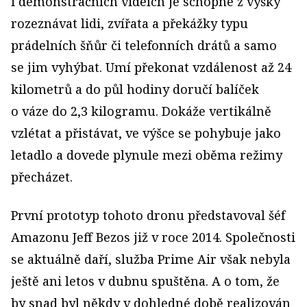
i demonstračních videích je schopné z výšky
rozeznávat lidi, zvířata a překážky typu
prádelních šňůr či telefonních drátů a samo
se jim vyhýbat. Umí překonat vzdálenost až 24
kilometrů a do půl hodiny doručí balíček
o váze do 2,3 kilogramu. Dokáže vertikálně
vzlétat a přistávat, ve výšce se pohybuje jako
letadlo a dovede plynule mezi oběma režimy
přecházet.
První prototyp tohoto dronu představoval šéf
Amazonu Jeff Bezos již v roce 2014. Společnosti
se aktuálně daří, služba Prime Air však nebyla
ještě ani letos v dubnu spuštěna. A o tom, že
by snad byl někdy v dohledné době realizován