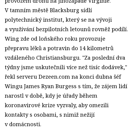
provozem dronů na jihozápadě Virginie.
V tamním městě Blacksburg sídlí
polytechnický institut, který se na vývoji
a využívání bezpilotních letounů rovněž podílí.
Wing zde od loňského roku provozuje
přepravu léků a potravin do 14 kilometrů
vzdáleného Christiansburgu. "Za poslední dva
týdny jsme uskutečnili více než tisíc dodávek,"
řekl serveru Dezeen.com na konci dubna šéf
Wingu James Ryan Burgess s tím, že zájem lidí
narostl v době, kdy je úřady během
koronavirové krize vyzvaly, aby omezili
kontakty s osobami, s nimiž nežijí
v domácnosti.