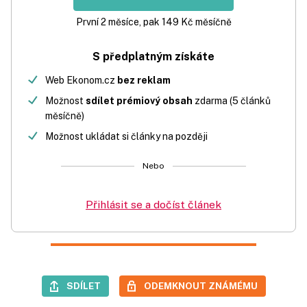
První 2 měsíce, pak 149 Kč měsíčně
S předplatným získáte
Web Ekonom.cz
bez reklam
Možnost
sdílet prémiový obsah
zdarma (5 článků
měsíčně)
Možnost ukládat si články na později
Nebo
Přihlásit se a dočíst článek
SDÍLET
ODEMKNOUT ZNÁMÉMU