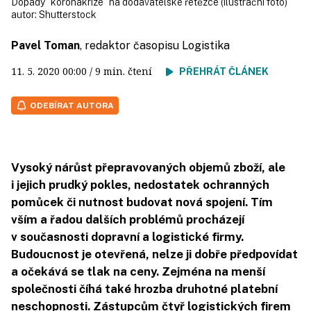
Dopady "koronakrize" na dodavatelské řetězce (ilustrační foto)
autor:
Shutterstock
Pavel Toman
, redaktor časopisu Logistika
11. 5. 2020
00:00
/ 9 min. čtení
PŘEHRÁT ČLÁNEK
ODEBÍRAT AUTORA
Vysoký nárůst přepravovaných objemů zboží, ale
i jejich prudký pokles, nedostatek ochranných
pomůcek či nutnost budovat nová spojení. Tím
vším a řadou dalších problémů procházejí
v současnosti dopravní a logistické firmy.
Budoucnost je otevřená, nelze ji dobře předpovídat
a očekává se tlak na ceny. Zejména na menší
společnosti číhá také hrozba druhotné platební
neschopnosti. Zástupcům čtyř logistických firem