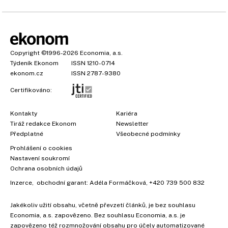
Copyright
©1996-2026
Economia, a.s.
Týdeník Ekonom
ISSN 1210-0714
ekonom.cz
ISSN 2787-9380
Certifikováno:
Kontakty
Kariéra
Tiráž redakce Ekonom
Newsletter
Předplatné
Všeobecné podmínky
Prohlášení o cookies
Nastavení soukromí
Ochrana osobních údajů
Inzerce
, obchodní garant:
Adéla Formáčková
,
+420 739 500 832
Jakékoliv užití obsahu, včetně převzetí článků, je bez souhlasu
Economia, a.s. zapovězeno. Bez souhlasu Economia, a.s. je
zapovězeno též rozmnožování obsahu pro účely automatizované