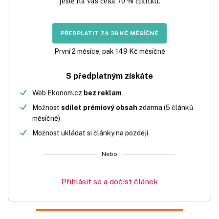
Ještě na vás čeká 70 % článku.
PŘEDPLATIT ZA 39 KČ MĚSÍČNĚ
První 2 měsíce, pak 149 Kč měsíčně
S předplatným získáte
Web Ekonom.cz
bez reklam
Možnost
sdílet prémiový obsah
zdarma (5 článků
měsíčně)
Možnost ukládat si články na později
Nebo
Přihlásit se a dočíst článek