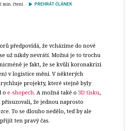
 2 min. čtení
PŘEHRÁT ČLÁNEK
orů předpovídá, že vcházíme do nové
 se už nikdy nevrátí. Možná je to trochu
 nicméně je fakt, že se kvůli koronakrizi
en) v logistice mění. V některých
rychluje projekty, které stejně byly
d o
e-shopech
. A možná také o
3D tisku
,
 přisuzovali, že jednou naprosto
ce. To se dlouho nedělo, teď by ale
řijít ten pravý čas.