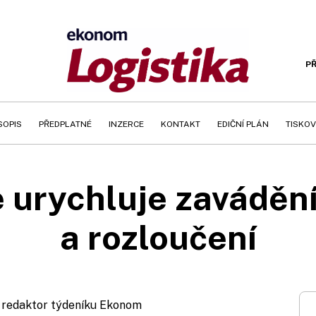
PŘ
SOPIS
PŘEDPLATNÉ
INZERCE
KONTAKT
EDIČNÍ PLÁN
TISKOV
 urychluje zavádění
a rozloučení
, redaktor týdeníku Ekonom