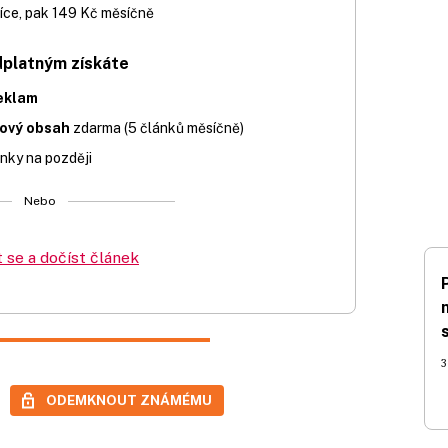
íce, pak 149 Kč měsíčně
dplatným získáte
eklam
iový obsah
zdarma (5 článků měsíčně)
nky na později
Nebo
t se a dočíst článek
3
ODEMKNOUT ZNÁMÉMU