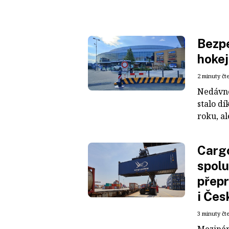
Bezpe
hokej
2 minuty čt
Nedávné
stalo dí
roku, al
Cargo
spolu
přepr
i Čes
3 minuty čt