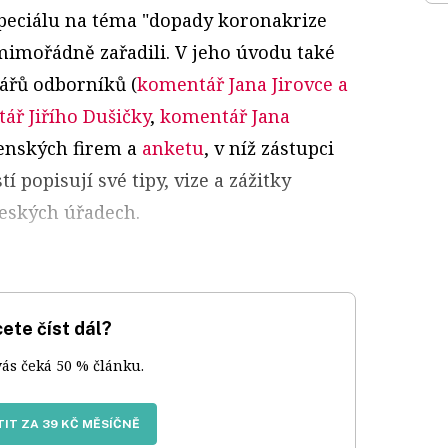
speciálu na téma "dopady koronakrize
mimořádně zařadili. V jeho úvodu také
ářů odborníků (
komentář Jana Jirovce a
ář Jiřího Dušičky
,
komentář Jana
denských firem a
anketu
, v níž zástupci
í popisují své tipy, vize a zážitky
českých úřadech.
ete číst dál?
vás čeká 50 % článku.
IT ZA 39 KČ MĚSÍČNĚ