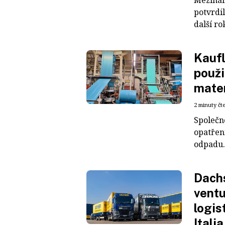
Mezinár
potvrdil
další ro
Kaufl
použi
mater
2 minuty čt
Společn
opatřen
odpadu. 
Dachs
ventu
logis
Italia