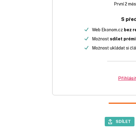
První 2 měs
S pře
Web Ekonom.cz
bez r
Možnost
sdílet prém
Možnost ukládat si člá
Přihlási
SDÍLET