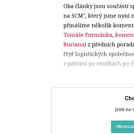
Oba články jsou součástí 
na SCM", který jsme nyní 
přinášíme několik koment
Tomáše Formánka
,
koment
Buriana
) z předních pora
čtyř logistických společnost
z pátrání po rouškách po 
Chc
Ještě na 
PŘEDPLAT