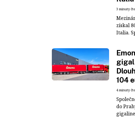
3 minuty čt
Mezinár
získal 8
Italia. S
Emons
gigal
Dlouh
104 e
4 minuty čt
Společn
do Prah
gigaline