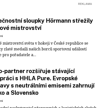
čnostní sloupky Hörmann střežily
ové mistrovství
ení
 mistrovství světa v hokeji v České republice se
ky zlaté medaili našich borců sportovní událostí
e pro pořadatele a...
-partner rozšiřuje stávající
práci s HHLA Pure. Evropské
avy s neutrálními emisemi zahrnují
ko a Slovensko
ení