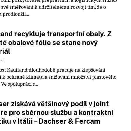
odní poskytovatel přepravních a logistických služeb
 své směřování k udržitelnému rozvoji tím, že o
k prodloužil...
and recykluje transportní obaly. Z
té obalové fólie se stane nový
iál
ení
ost Kaufland dlouhodobě pracuje na zlepšování
í k ochraně klimatu a snižování množství plastového
Ve spolupráci s...
er získává většinový podíl v joint
re pro sběrnou službu a kontraktní
tiku v Itálii – Dachser & Fercam