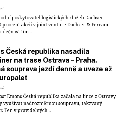
ení
odní poskytovatel logistických služeb Dachser
0 procent akcií v joint venture Dachser & Fercam
polečnost tím...
 Česká republika nasadila
iner na trase Ostrava – Praha.
á souprava jezdí denně a uveze až
uropalet
ení
ost Emons Česká republika začala na lince z Ostravy
y využívat nadrozměrnou soupravu, takzvaný
r. Ten v pravidelných...