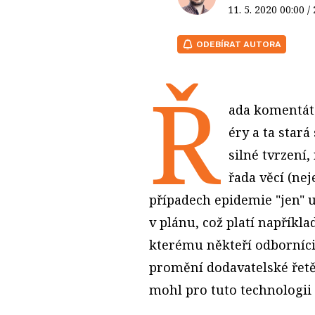
11. 5. 2020
00:00
/
ODEBÍRAT AUTORA
Ř
ada komentát
éry a ta stará
silné tvrzení,
řada věcí (nej
případech epidemie "jen" u
v plánu, což platí napříkla
kterému někteří odborníci
promění dodavatelské řetěz
mohl pro tuto technologii p