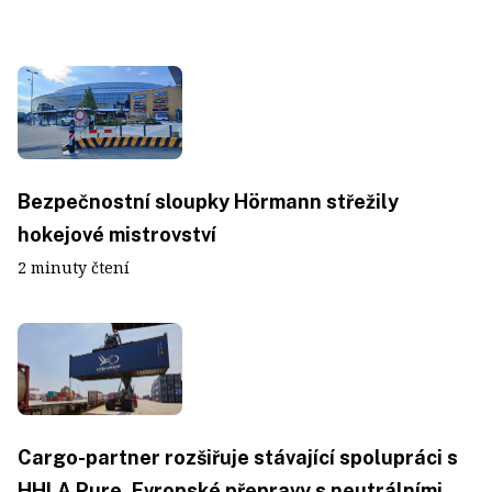
Bezpečnostní sloupky Hörmann střežily
hokejové mistrovství
2 minuty čtení
Cargo-partner rozšiřuje stávající spolupráci s
HHLA Pure. Evropské přepravy s neutrálními