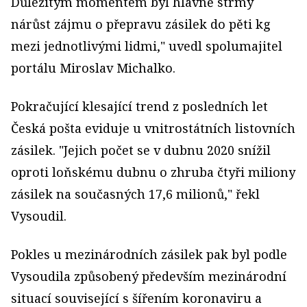
Důležitým momentem byl hlavně strmý
nárůst zájmu o přepravu zásilek do pěti kg
mezi jednotlivými lidmi," uvedl spolumajitel
portálu Miroslav Michalko.
Pokračující klesající trend z posledních let
Česká pošta eviduje u vnitrostátních listovních
zásilek. "Jejich počet se v dubnu 2020 snížil
oproti loňskému dubnu o zhruba čtyři miliony
zásilek na současných 17,6 milionů," řekl
Vysoudil.
Pokles u mezinárodních zásilek pak byl podle
Vysoudila způsobený především mezinárodní
situací související s šířením koronaviru a