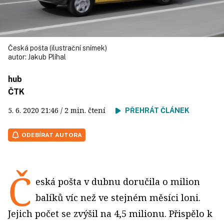
Česká pošta (ilustrační snímek)
autor:
Jakub Plíhal
hub
ČTK
5. 6. 2020
21:46
/ 2 min. čtení
PŘEHRÁT ČLÁNEK
ODEBÍRAT AUTORA
Č
eská pošta v dubnu doručila o milion
balíků víc než ve stejném měsíci loni.
Jejich počet se zvýšil na 4,5 milionu. Přispělo k