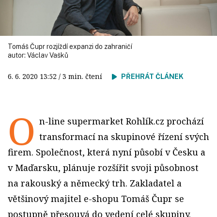
Tomáš Čupr rozjíždí expanzi do zahraničí
autor:
Václav Vašků
6. 6. 2020
13:52
/ 3 min. čtení
PŘEHRÁT ČLÁNEK
O
n-line supermarket Rohlík.cz prochází
transformací na skupinové řízení svých
firem. Společnost, která nyní působí v Česku a
v Maďarsku, plánuje rozšířit svoji působnost
na rakouský a německý trh. Zakladatel a
většinový majitel e-shopu Tomáš Čupr se
postupně přesouvá do vedení celé skupiny.