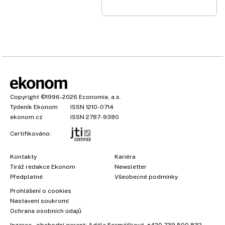
Copyright
©1996-2026
Economia, a.s.
Týdeník Ekonom
ISSN 1210-0714
ekonom.cz
ISSN 2787-9380
Certifikováno:
Kontakty
Kariéra
Tiráž redakce Ekonom
Newsletter
Předplatné
Všeobecné podmínky
×
Prohlášení o cookies
Nastavení soukromí
Ochrana osobních údajů
Inzerce
, obchodní garant:
Adéla Formáčková
,
+420 739 500 832