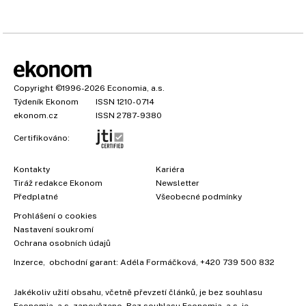
Copyright
©1996-2026
Economia, a.s.
Týdeník Ekonom
ISSN 1210-0714
ekonom.cz
ISSN 2787-9380
Certifikováno:
Kontakty
Kariéra
Tiráž redakce Ekonom
Newsletter
Předplatné
Všeobecné podmínky
×
Prohlášení o cookies
Nastavení soukromí
Ochrana osobních údajů
Inzerce
, obchodní garant:
Adéla Formáčková
,
+420 739 500 832
Jakékoliv užití obsahu, včetně převzetí článků, je bez souhlasu
Economia, a.s. zapovězeno. Bez souhlasu Economia, a.s. je