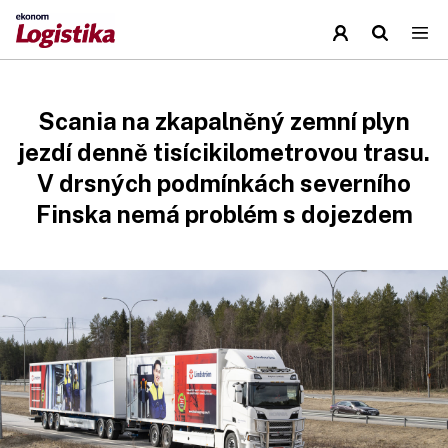
Scania na zkapalněný zemní plyn
jezdí denně tisícikilometrovou trasu.
V drsných podmínkách severního
Finska nemá problém s dojezdem