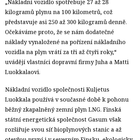
„Nákladní vozidlo spotřebuje 27 až 28
kilogramů plynu na 100 kilometrů, což
představuje asi 250 až 300 kilogramů denně.
Očekáváme proto, že se nám dodatečné
náklady vynaložené na pořízení nákladního
vozidla na plyn vrátí za tři až čtyři roky,“
uvádějí vlastníci dopravní firmy Juha a Matti
Luokkalaovi.
Nákladní vozidlo společnosti Kuljetus
Luokkala používá v současné době k pohonu
běžný zkapalněný zemní plyn LNG. Finská
státní energetická společnost Gasum však
rozšiřuje svou síť bioplynových stanic a až
otevřou první i v severním Finsku, ekologicky