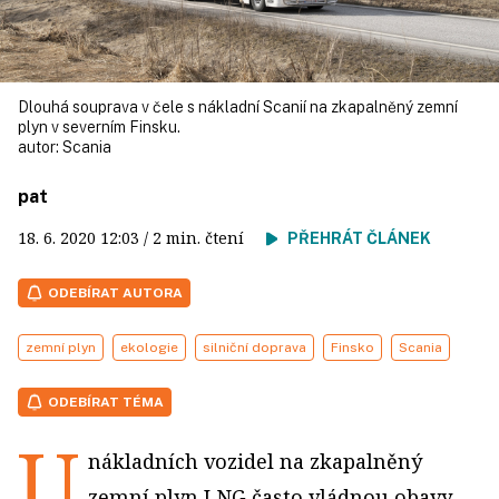
Dlouhá souprava v čele s nákladní Scanií na zkapalněný zemní
plyn v severním Finsku.
autor:
Scania
pat
18. 6. 2020
12:03
/ 2 min. čtení
PŘEHRÁT ČLÁNEK
ODEBÍRAT AUTORA
zemní plyn
ekologie
silniční doprava
Finsko
Scania
ODEBÍRAT TÉMA
U
nákladních vozidel na zkapalněný
zemní plyn LNG často vládnou obavy,