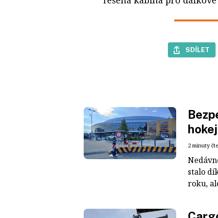
SDÍLET
Bezpe
hokej
2 minuty čt
Nedávné
stalo dí
roku, al
Cargo