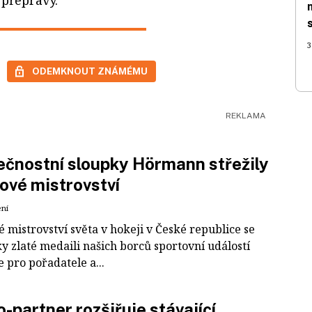
3
ODEMKNOUT ZNÁMÉMU
čnostní sloupky Hörmann střežily
ové mistrovství
ení
 mistrovství světa v hokeji v České republice se
ky zlaté medaili našich borců sportovní událostí
e pro pořadatele a...
-partner rozšiřuje stávající