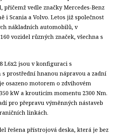
l, přičemž vedle značky Mercedes-Benz
ě i Scania a Volvo. Letos již společnost
ch nákladních automobilů, v
 160 vozidel různých značek, všechna s
 L6x2 jsou v konfiguraci s
s prostřední hnanou nápravou a zadní
o je osazeno motorem o zdvihovém
u 350 kW a krouticím momentu 2300 Nm.
sadí pro přepravu výměnných nástaveb
raničních linkách.
el řešena přístrojová deska, která je bez