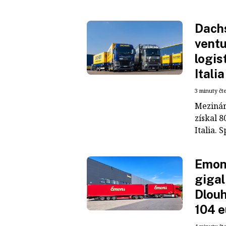
Dachs
ventu
logis
Italia
3 minuty čt
Mezinár
získal 8
Italia. S
Emons
gigal
Dlouh
104 e