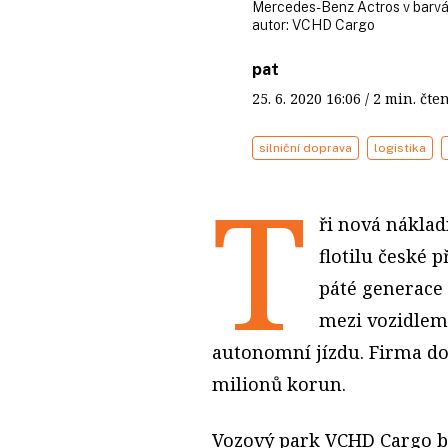
Mercedes-Benz Actros v barv
autor:
VCHD Cargo
pat
25. 6. 2020
16:06
/ 2 min. č
silniční doprava
logistika
T
ři nová náklad
flotilu české 
páté generace
mezi vozidlem
autonomní jízdu. Firma do
milionů korun.
Vozový park VCHD Cargo by