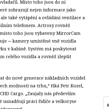
vladačů. Místo toho jsou do ní
teré zobrazují nejen informace jako
ale také vytápění a ovládání ventilace a
bilním telefonem. Actrosy rovněž
, místo toho jsou vybaveny MirrorCam
zuje ─ kamery umístěné vně vozidla
vku v kabině. Systém má poskytovat
em celého vozidla a rovněž zlepšit
vat do nové generace nákladních vozidel
šech možností na trhu,“ říká Petr Kozel,
CHD Cargo. „Zaujaly nás především
 usnadňují práci řidiče a velkoryse
 přepravy.“