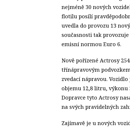
nejméně 30 nových vozide
flotilu posílí pravděpodobn
uvedla do provozu 13 nový
současnosti tak provozuje
emisní normou Euro 6.
Nově pořízené Actrosy 2548
třínápravovým podvozkem 
zvedací nápravou. Vozidl
objemu 12,8 litru, výkon
Dopravce tyto Actrosy na
na svých pravidelných zah
Zajímavě je u nových vozid