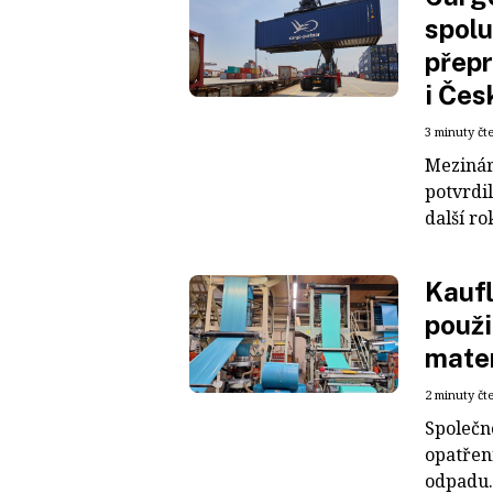
spolu
přepr
i Čes
3 minuty čt
Mezinár
potvrdil
další ro
Kaufl
použi
mater
2 minuty čt
Společn
opatřen
odpadu. 