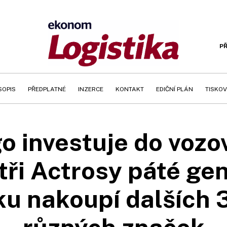
PŘ
SOPIS
PŘEDPLATNÉ
INZERCE
KONTAKT
EDIČNÍ PLÁN
TISKOV
 investuje do vozo
i tři Actrosy páté ge
u nakoupí dalších 