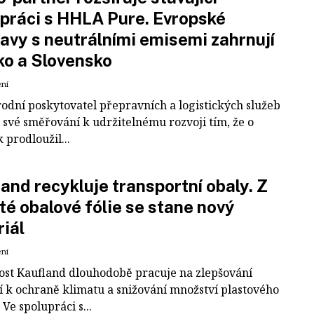
práci s HHLA Pure. Evropské
avy s neutrálními emisemi zahrnují
ko a Slovensko
ení
odní poskytovatel přepravních a logistických služeb
 své směřování k udržitelnému rozvoji tím, že o
k prodloužil...
and recykluje transportní obaly. Z
té obalové fólie se stane nový
iál
ení
ost Kaufland dlouhodobě pracuje na zlepšování
í k ochraně klimatu a snižování množství plastového
Ve spolupráci s...