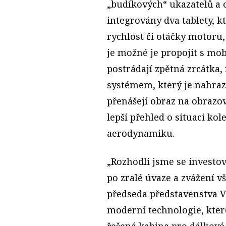
„budíkových“ ukazatelů a o
integrovány dva tablety, k
rychlost či otáčky motoru, 
je možné je propojit s mo
postrádají zpětná zrcátka
systémem, který je nahra
přenášejí obraz na obrazo
lepší přehled o situaci kol
aerodynamiku.
„Rozhodli jsme se investo
po zralé úvaze a zvážení v
předseda představenstva V
moderní technologie, které
řešená kabina pro dálkové