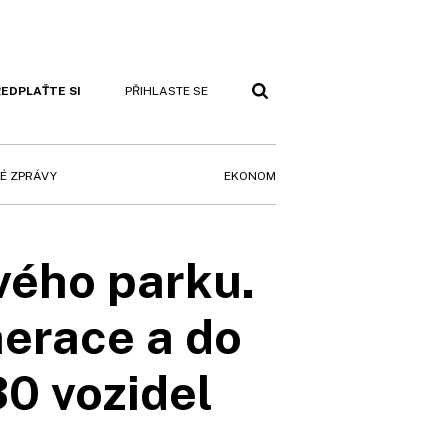
EDPLAŤTE SI
PŘIHLASTE SE
EKONOM
É ZPRÁVY
vého parku.
nerace a do
30 vozidel