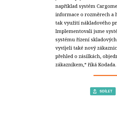
například systém Cargome
informace o rozměrech a 
tak využití nákladového p
Implementovali jsme syst
systému řízení skladových
vyvíjeli také nový zákazni
přehled o zásilkách, obje
zákazníkem,“ říká Kodada.
SDÍLET