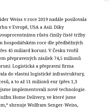
der Weiss v roce 2019 nadále posilovala
trhu v Evropě, USA a Asii. Díky
ouprocentnímu růstu činily čisté tržby
m hospodářském roce dle předběžných
řes 45 miliard korun). V Česku tvořil
nem přepravených zásilek 74,5 milionů
run). Logistická a přepravní firma
a do vlastní logistické infrastruktury,
cesů, a to až 51 milionů eur (přes 1,3
 jsme implementovali nové technologie.
službu Home Delivery, ve které jsme
em,“ shrnuje Wolfram Senger-Weiss,