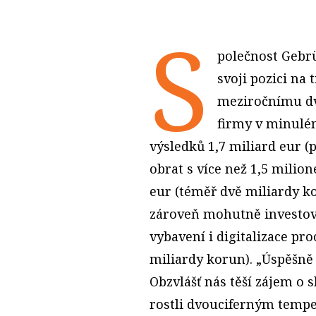
S
polečnost Gebrü
svoji pozici na 
meziročnímu dv
firmy v minulé
výsledků 1,7 miliard eur (p
obrat s více než 1,5 milio
eur (téměř dvě miliardy ko
zároveň mohutně investoval
vybavení i digitalizace pro
miliardy korun). „Úspěšně
Obzvlášť nás těší zájem o 
rostli dvouciferným temp