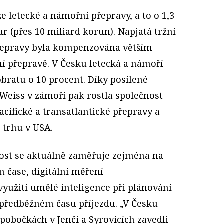
e letecké a námořní přepravy, a to o 1,3
r (přes 10 miliard korun). Napjatá tržní
 přepravy byla kompenzována větším
 přepravě. V Česku letecká a námoří
obratu o 10 procent. Díky posílené
Weiss v zámoří pak rostla společnost
acifické a transatlantické přepravy a
a trhu v USA.
čnost se aktuálně zaměřuje zejména na
m čase, digitální měření
yužití umělé inteligence při plánování
o předběžném času příjezdu. „V Česku
pobočkách v Jenči a Syrovicích zavedli