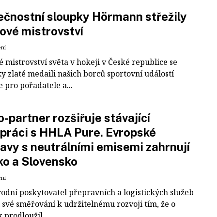
čnostní sloupky Hörmann střežily
ové mistrovství
ení
 mistrovství světa v hokeji v České republice se
ky zlaté medaili našich borců sportovní událostí
e pro pořadatele a...
-partner rozšiřuje stávající
práci s HHLA Pure. Evropské
avy s neutrálními emisemi zahrnují
ko a Slovensko
ení
odní poskytovatel přepravních a logistických služeb
 své směřování k udržitelnému rozvoji tím, že o
k prodloužil...