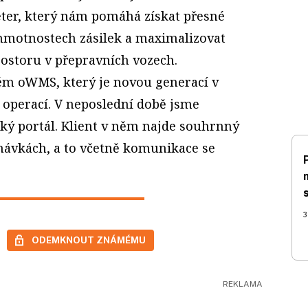
ter, který nám pomáhá získat přesné
hmotnostech zásilek a maximalizovat
rostoru v přepravních vozech.
ém oWMS, který je novou generací v
 operací. V neposlední době jsme
cký portál. Klient v něm najde souhrnný
dnávkách, a to včetně komunikace se
3
ODEMKNOUT ZNÁMÉMU