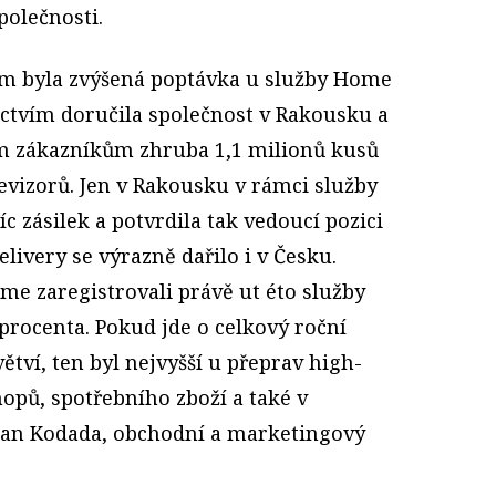
polečnosti.
 byla zvýšená poptávka u služby Home
ictvím doručila společnost v Rakousku a
 zákazníkům zhruba 1,1 milionů kusů
levizorů. Jen v Rakousku v rámci služby
íc zásilek a potvrdila tak vedoucí pozici
ivery se výrazně dařilo i v Česku.
sme zaregistrovali právě ut éto služby
 procenta. Pokud jde o celkový roční
ětví, ten byl nejvyšší u přeprav high-
hopů, spotřebního zboží a také v
 Jan Kodada, obchodní a marketingový