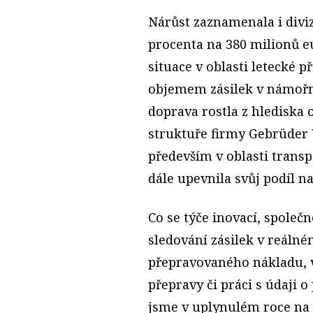
Nárůst zaznamenala i diviz
procenta na 380 milionů eu
situace v oblasti letecké
objemem zásilek v námořní
doprava rostla z hlediska 
struktuře firmy Gebrüder 
především v oblasti transp
dále upevnila svůj podíl n
Co se týče inovací, spole
sledování zásilek v reálné
přepravovaného nákladu, v
přepravy či práci s údaji 
jsme v uplynulém roce na 