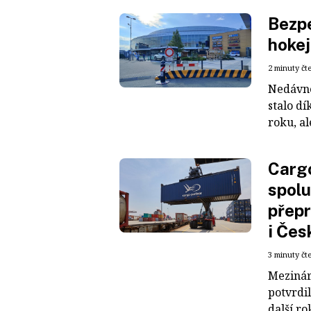
Bezpe
hokej
2 minuty čt
Nedávné
stalo dí
roku, al
Cargo
spolu
přepr
i Čes
3 minuty čt
Mezinár
potvrdil
další ro