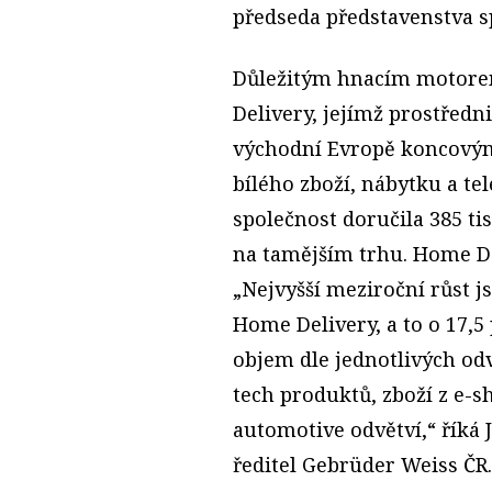
předseda představenstva s
Důležitým hnacím motorem
Delivery, jejímž prostředn
východní Evropě koncovým
bílého zboží, nábytku a te
společnost doručila 385 tis
na tamějším trhu. Home Del
„Nejvyšší meziroční růst j
Home Delivery, a to o 17,5
objem dle jednotlivých odv
tech produktů, zboží z e-s
automotive odvětví,“ říká
ředitel Gebrüder Weiss ČR.