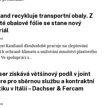
and recykluje transportní obaly. Z
té obalové fólie se stane nový
iál
ení
ost Kaufland dlouhodobě pracuje na zlepšování
í k ochraně klimatu a snižování množství plastového
Ve spolupráci s...
er získává většinový podíl v joint
re pro sběrnou službu a kontraktní
tiku v Itálii – Dachser & Fercam
ení