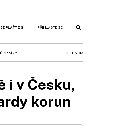
EDPLAŤTE SI
PŘIHLASTE SE
EKONOM
É ZPRÁVY
 i v Česku,
iardy korun