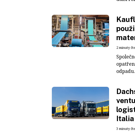
Kaufl
použi
mater
2 minuty čt
Společn
opatřen
odpadu. 
Dachs
ventu
logis
Italia
3 minuty čt