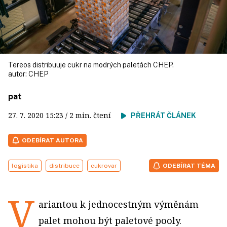
Tereos distribuuje cukr na modrých paletách CHEP.
autor:
CHEP
pat
27. 7. 2020
15:23
/ 2 min. čtení
PŘEHRÁT ČLÁNEK
ODEBÍRAT AUTORA
logistika
distribuce
cukrovar
ODEBÍRAT TÉMA
V
ariantou k jednocestným výměnám
palet mohou být paletové pooly.