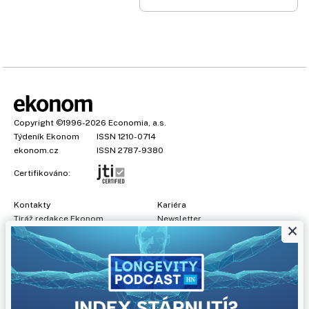
Copyright
©1996-2026
Economia, a.s.
Týdeník Ekonom
ISSN 1210-0714
ekonom.cz
ISSN 2787-9380
Certifikováno:
Kontakty
Kariéra
Tiráž redakce Ekonom
Newsletter
×
Předplatné
Všeobecné podmínky
Prohlášení o cookies
Nastavení soukromí
Ochrana osobních údajů
Inzerce
, obchodní garant:
Adéla Formáčková
,
+420 739 500 832