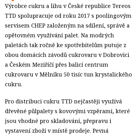
Výrobce cukru a lihu v České republice Tereos
TTD spolupracuje od roku 2017 s poolingovým
servisem CHEP založeným na sdílení, správě a
opětovném využívání palet. Na modrých
paletách tak ročně ke spotřebitelům putuje z
obou domácích závodů cukrovaru v Dobrovici
a Českém Meziříčí přes balicí centrum
cukrovaru v Mělníku 50 tisíc tun krystalického
cukru.
Pro distribuci cukru TTD nejčastěji využívá
dřevěné půlpalety s kovovými vzpěrami, které
jsou vhodné pro skladování, přepravu i
vystavení zboží v místě prodeje. Pevná