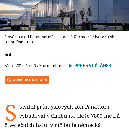
Nová hala od Panattoni má velikost 7800 metrů čtverečních.
autor:
Panattoni
hub
31. 7. 2020
17:05
/ 3 min. čtení
PŘEHRÁT ČLÁNEK
ODEBÍRAT AUTORA
S
tavitel průmyslových zón Panattoni
vybudoval v Chebu na ploše 7800 metrů
čtverečních halu, v níž bude německá