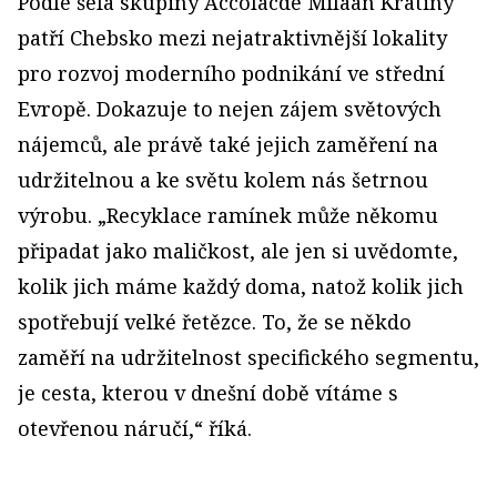
Podle šéfa skupiny Accolacde Milaan Kratiny
patří Chebsko mezi nejatraktivnější lokality
pro rozvoj moderního podnikání ve střední
Evropě. Dokazuje to nejen zájem světových
nájemců, ale právě také jejich zaměření na
udržitelnou a ke světu kolem nás šetrnou
výrobu. „Recyklace ramínek může někomu
připadat jako maličkost, ale jen si uvědomte,
kolik jich máme každý doma, natož kolik jich
spotřebují velké řetězce. To, že se někdo
zaměří na udržitelnost specifického segmentu,
je cesta, kterou v dnešní době vítáme s
otevřenou náručí,“ říká.