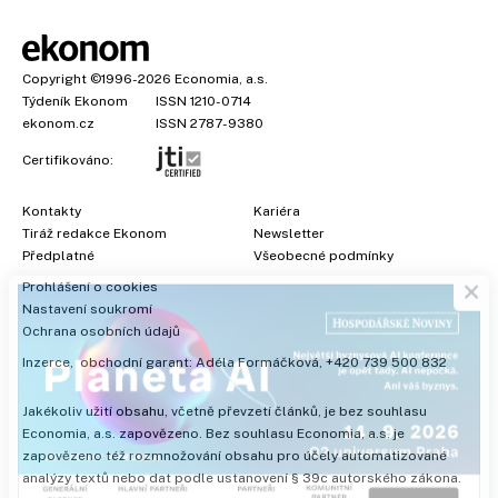
Copyright
©1996-2026
Economia, a.s.
Týdeník Ekonom
ISSN 1210-0714
ekonom.cz
ISSN 2787-9380
Certifikováno:
Kontakty
Kariéra
Tiráž redakce Ekonom
Newsletter
×
Předplatné
Všeobecné podmínky
Prohlášení o cookies
Nastavení soukromí
Ochrana osobních údajů
Inzerce
, obchodní garant:
Adéla Formáčková
,
+420 739 500 832
Jakékoliv užití obsahu, včetně převzetí článků, je bez souhlasu
Economia, a.s. zapovězeno. Bez souhlasu Economia, a.s. je
zapovězeno též rozmnožování obsahu pro účely automatizované
analýzy textů nebo dat podle ustanovení § 39c autorského zákona.