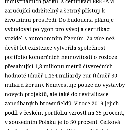
industriálních parků¨s certifikací BREEAM
zaručující udržitelný a šetrný přístup k
životnímu prostředí. Do budoucna plánuje
vybudovat polygon pro vývoj a certifikaci
vozidel s autonomním řízením. Za více než
devět let existence vytvořila společnost
portfolio komerčních nemovitostí o rozloze
přesahující 1,3 milionu metrů čtverečních
hodnotě téměř 1,134 miliardy eur (téměř 30
miliard korun). Neinvestuje pouze do výstavby
nových projektů, ale také do revitalizace
zanedbaných brownfieldů. V roce 2019 jejich
podíl v českém portfoliu vzrostl na 35 procent,
v sousedním Polsku je to 50 procent. Celková