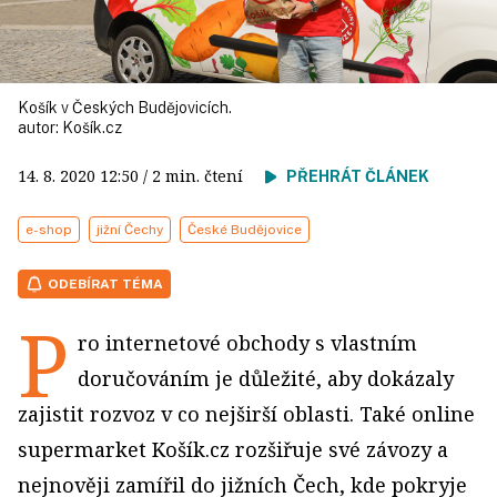
Košík v Českých Budějovicích.
autor:
Košík.cz
14. 8. 2020
12:50
/ 2 min. čtení
PŘEHRÁT ČLÁNEK
e-shop
jižní Čechy
České Budějovice
ODEBÍRAT TÉMA
P
ro internetové obchody s vlastním
doručováním je důležité, aby dokázaly
zajistit rozvoz v co nejširší oblasti. Také online
supermarket Košík.cz rozšiřuje své závozy a
nejnověji zamířil do jižních Čech, kde pokryje