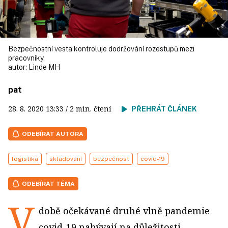
Bezpečnostní vesta kontroluje dodržování rozestupů mezi
pracovníky.
autor:
Linde MH
pat
28. 8. 2020
13:33
/ 2 min. čtení
PŘEHRÁT ČLÁNEK
ODEBÍRAT AUTORA
logistika
skladování
bezpečnost
covid-19
ODEBÍRAT TÉMA
V
době očekávané druhé vlně pandemie
covid-19 nabývají na důležitosti