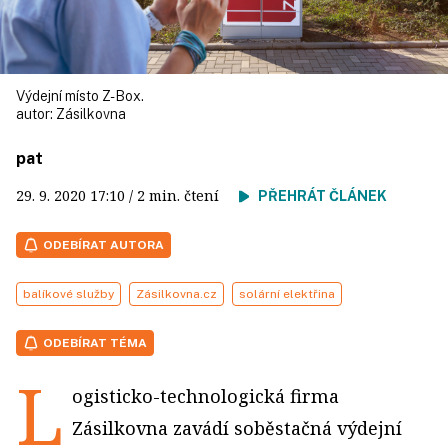
Výdejní místo Z-Box.
autor:
Zásilkovna
pat
29. 9. 2020
17:10
/ 2 min. čtení
PŘEHRÁT ČLÁNEK
ODEBÍRAT AUTORA
balíkové služby
Zásilkovna.cz
solární elektřina
ODEBÍRAT TÉMA
L
ogisticko-technologická firma
Zásilkovna zavádí soběstačná výdejní