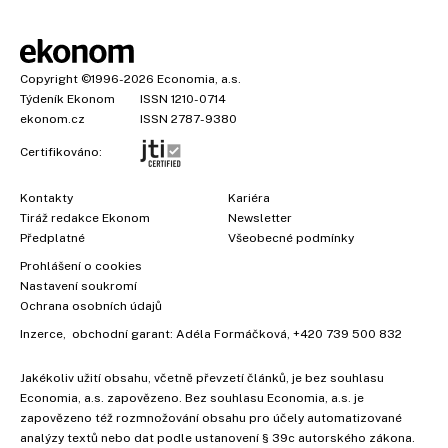
Copyright
©1996-2026
Economia, a.s.
Týdeník Ekonom
ISSN 1210-0714
ekonom.cz
ISSN 2787-9380
Certifikováno:
Kontakty
Kariéra
Tiráž redakce Ekonom
Newsletter
Předplatné
Všeobecné podmínky
×
Prohlášení o cookies
Nastavení soukromí
Ochrana osobních údajů
Inzerce
, obchodní garant:
Adéla Formáčková
,
+420 739 500 832
Jakékoliv užití obsahu, včetně převzetí článků, je bez souhlasu
Economia, a.s. zapovězeno. Bez souhlasu Economia, a.s. je
zapovězeno též rozmnožování obsahu pro účely automatizované
analýzy textů nebo dat podle ustanovení § 39c autorského zákona.