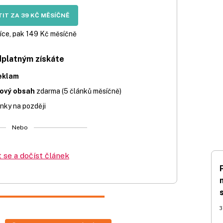
IT ZA 39 KČ MĚSÍČNĚ
íce, pak 149 Kč měsíčně
dplatným získáte
eklam
iový obsah
zdarma (5 článků měsíčně)
nky na později
Nebo
t se a dočíst článek
3