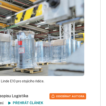
Linde E10 pro stojícího řidiče.
sopisu Logistika
ODEBÍRAT AUTORA
čtení
PŘEHRÁT ČLÁNEK