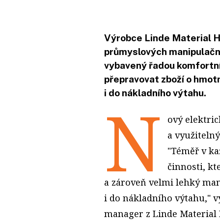
Výrobce Linde Material Ha
průmyslových manipulačníc
vybavený řadou komfortn
přepravovat zboží o hmotn
i do nákladního výtahu.
N
ový elektric
a využiteln
"Téměř v ka
činnosti, kt
a zároveň velmi lehký man
i do nákladního výtahu," v
manager z Linde Material 