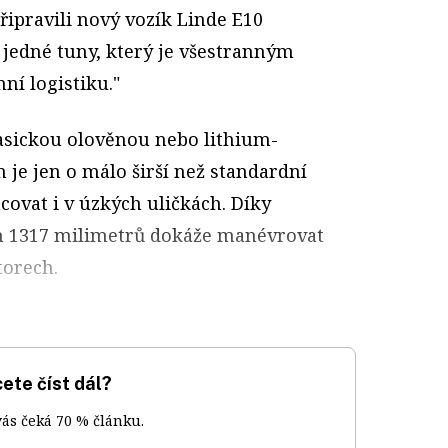
připravili nový vozík Linde E10
 jedné tuny, který je všestranným
í logistiku."
lasickou olověnou nebo lithium-
m je jen o málo širší než standardní
covat i v úzkých uličkách. Díky
 1317 milimetrů dokáže manévrovat
torech.
ete číst dál?
vás čeká 70 % článku.