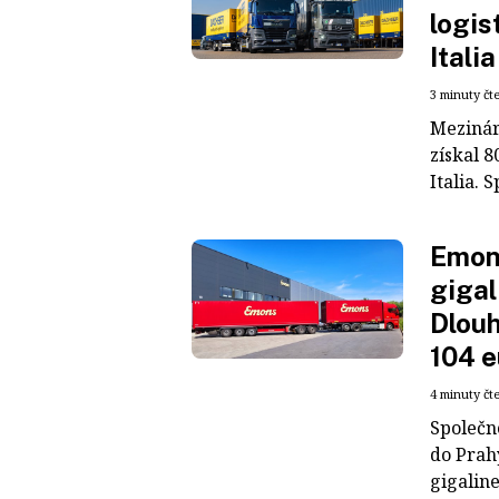
logis
Italia
3 minuty čt
Mezinár
získal 8
Italia. S
Emons
gigal
Dlouh
104 e
4 minuty čt
Společn
do Prah
gigaline