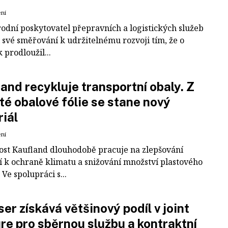
ení
odní poskytovatel přepravních a logistických služeb
 své směřování k udržitelnému rozvoji tím, že o
k prodloužil...
and recykluje transportní obaly. Z
té obalové fólie se stane nový
iál
ení
ost Kaufland dlouhodobě pracuje na zlepšování
í k ochraně klimatu a snižování množství plastového
Ve spolupráci s...
er získává většinový podíl v joint
re pro sběrnou službu a kontraktní