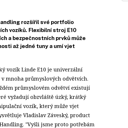
ndling rozšířil své portfolio
h vozíků. Flexibilní stroj E10
ích a bezpečnostních prvků může
osti až jedné tuny a umí vjet
ký vozík Linde E10 je univerzální
ý v mnoha průmyslových odvětvích.
ždém průmyslovém odvětví existují
eré vyžadují obzvláště úzký, krátký
ipulační vozík, který může vjet
ysvětluje Vladislav Záveský, product
Hand­ling. "Vyšli jsme proto potřebám