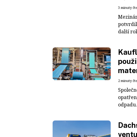
3 minuty čt
Mezinár
potvrdil
další ro
Kaufl
použi
mater
2 minuty čt
Společn
opatřen
odpadu. 
Dachs
ventu