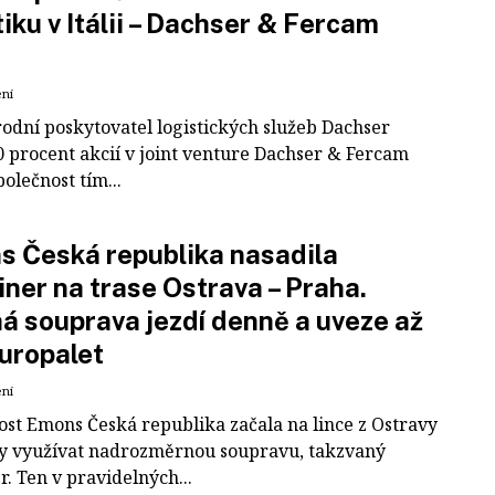
tiku v Itálii – Dachser & Fercam
ení
odní poskytovatel logistických služeb Dachser
0 procent akcií v joint venture Dachser & Fercam
polečnost tím...
 Česká republika nasadila
iner na trase Ostrava – Praha.
á souprava jezdí denně a uveze až
uropalet
ení
ost Emons Česká republika začala na lince z Ostravy
y využívat nadrozměrnou soupravu, takzvaný
r. Ten v pravidelných...