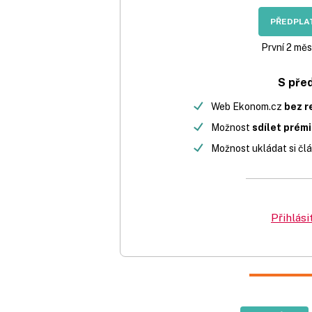
PŘEDPLAT
První 2 měs
S pře
Web Ekonom.cz
bez r
Možnost
sdílet prém
Možnost ukládat si člá
Přihlási