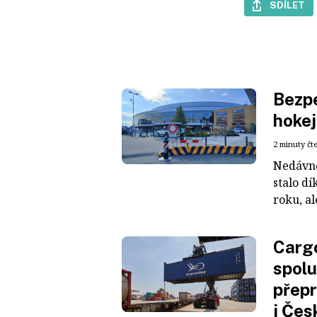
SDÍLET
Bezpe
hokej
2 minuty čt
Nedávné
stalo dí
roku, al
Cargo
spolu
přepr
i Čes