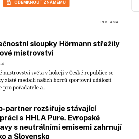
ODEMKNOUT ZNÁMÉMU
čnostní sloupky Hörmann střežily
ové mistrovství
ení
 mistrovství světa v hokeji v České republice se
ky zlaté medaili našich borců sportovní událostí
e pro pořadatele a...
-partner rozšiřuje stávající
práci s HHLA Pure. Evropské
avy s neutrálními emisemi zahrnují
ko a Slovensko