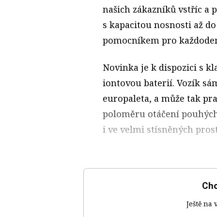
našich zákazníků vstříc a 
s kapacitou nosnosti až do
pomocníkem pro každodenn
Novinka je k dispozici s k
iontovou baterií. Vozík sá
europaleta, a může tak pra
poloměru otáčení pouhých
i ve velmi stísněných pros
Chc
Ještě na 