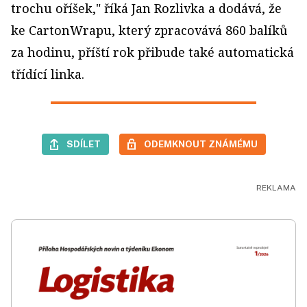
trochu oříšek," říká Jan Rozlivka a dodává, že
ke CartonWrapu, který zpracovává 860 balíků
za hodinu, příští rok přibude také automatická
třídící linka.
SDÍLET
ODEMKNOUT ZNÁMÉMU