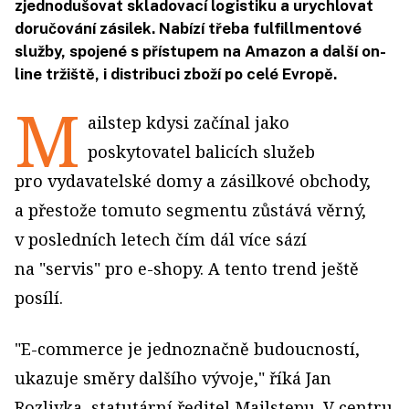
zjednodušovat skladovací logistiku a urychlovat
doručování zásilek. Nabízí třeba fulfillmentové
služby, spojené s přístupem na Amazon a další on-
line tržiště, i distribuci zboží po celé Evropě.
M
ailstep kdysi začínal jako
poskytovatel balicích služeb
pro vydavatelské domy a zásilkové obchody,
a přestože tomuto segmentu zůstává věrný,
v posledních letech čím dál více sází
na "servis" pro e-shopy. A tento trend ještě
posílí.
"E-commerce je jednoznačně budoucností,
ukazuje směry dalšího vývoje," říká Jan
Rozlivka, statutární ředitel Mailstepu. V centru