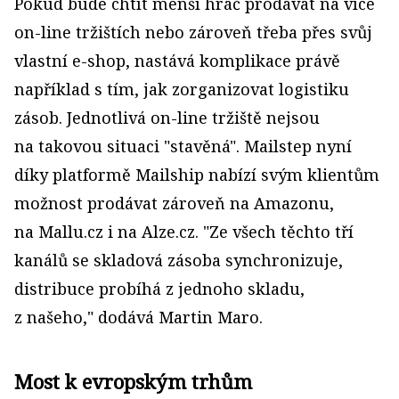
Pokud bude chtít menší hráč prodávat na více
on-line tržištích nebo zároveň třeba přes svůj
vlastní e-shop, nastává komplikace právě
například s tím, jak zorganizovat logistiku
zásob. Jednotlivá on-line tržiště nejsou
na takovou situaci "stavěná". Mailstep nyní
díky platformě Mailship nabízí svým klientům
možnost prodávat zároveň na Amazonu,
na Mallu.cz i na Alze.cz. "Ze všech těchto tří
kanálů se skladová zásoba synchronizuje,
distribuce probíhá z jednoho skladu,
z našeho," dodává Martin Maro.
Most k evropským trhům