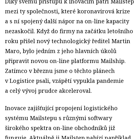
Díky svému přístupu k inovacím patří Mailstep
mezi ty společnosti, které koronavirová krize
a s ní spojený další nápor na on-line kapacity
nezaskočil. Když do firmy na začátku letošního
roku přišel nový technologický ředitel Martin
Maro, bylo jedním z jeho hlavních úkolů
připravit novou on-line platformu Mailship.
Zatímco v březnu jsme o těchto plánech
v Logistice psali, vzápětí vypukla pandemie
a celý vývoj prudce akceleroval.
Inovace zajišťující propojení logistického
systému Mailstepu s různými softwary
širokého spektra on-line obchodníků již
funguje. Aktuálně ji Mailstep nabízí například