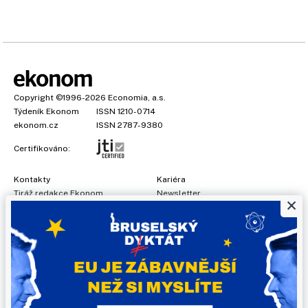
Copyright
©1996-2026
Economia, a.s.
Týdeník Ekonom
ISSN 1210-0714
ekonom.cz
ISSN 2787-9380
Certifikováno:
Kontakty
Kariéra
Tiráž redakce Ekonom
Newsletter
×
Předplatné
Všeobecné podmínky
Prohlášení o cookies
Nastavení soukromí
Ochrana osobních údajů
Inzerce
, obchodní garant:
Adéla Formáčková
,
+420 739 500 832
Jakékoliv užití obsahu, včetně převzetí článků, je bez souhlasu