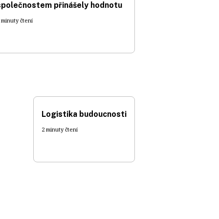
společnostem přinášely hodnotu
 minuty čtení
Logistika budoucnosti
2 minuty čtení