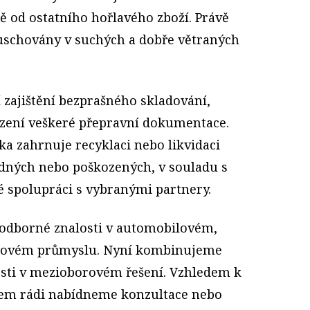
ě od ostatního hořlavého zboží. Právě
y uschovány v suchých a dobře větraných
 zajištění bezprašného skladování,
ízení veškeré přepravní dokumentace.
ka zahrnuje recyklaci nebo likvidaci
vadných nebo poškozených, v souladu s
é spolupráci s vybranými partnery.
 odborné znalosti v automobilovém,
ičovém průmyslu. Nyní kombinujeme
ti v mezioborovém řešení. Vzhledem k
em rádi nabídneme konzultace nebo