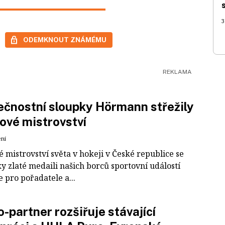
3
ODEMKNOUT ZNÁMÉMU
čnostní sloupky Hörmann střežily
ové mistrovství
ení
 mistrovství světa v hokeji v České republice se
ky zlaté medaili našich borců sportovní událostí
e pro pořadatele a...
-partner rozšiřuje stávající