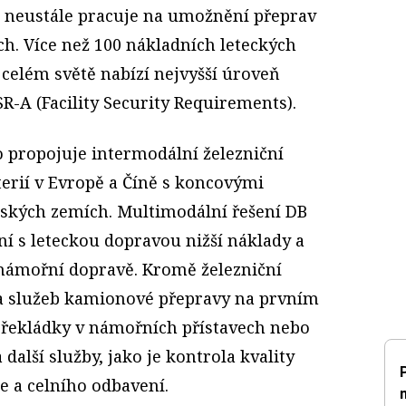
 neustále pracuje na umožnění přeprav
ách. Více než 100 nákladních leteckých
celém světě nabízí nejvyšší úroveň
SR-A (Facility Security Requirements).
o propojuje intermodální železniční
terií v Evropě a Číně s koncovými
ských zemích. Multimodální řešení DB
ní s leteckou dopravou nižší náklady a
i námořní dopravě. Kromě železniční
a služeb kamionové přepravy na prvním
překládky v námořních přístavech nebo
další služby, jako je kontrola kvality
 a celního odbavení.