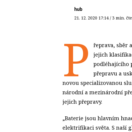
hub
21. 12. 2020
17:14
/ 3 min. 
P
řeprava, sběr a
jejich klasifi
podléhajícího
přepravu a usk
novou specializovanou slu
národní a mezinárodní před
jejich přepravy.
„Baterie jsou hlavním hn
elektrifikaci světa. S naší