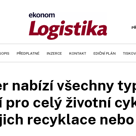
PŘ
SOPIS
PŘEDPLATNÉ
INZERCE
KONTAKT
EDIČNÍ PLÁN
TISKOV
 nabízí všechny ty
 pro celý životní cyk
jich recyklace nebo