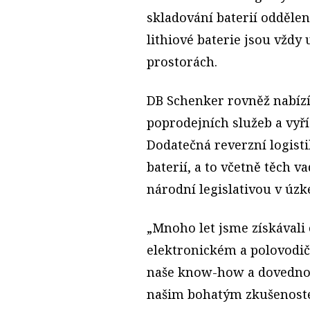
skladování baterií oddělen
lithiové baterie jsou vžd
prostorách.
DB Schenker rovněž nabízí
poprodejních služeb a vyř
Dodatečná reverzní logisti
baterií, a to včetně těch 
národní legislativou v úzk
„Mnoho let jsme získávali
elektronickém a polovod
naše know-how a dovednos
našim bohatým zkušenost