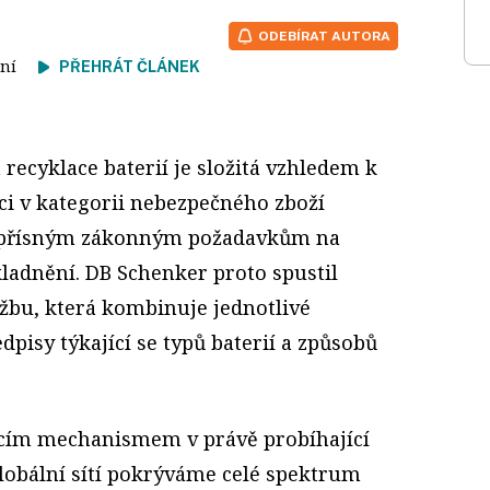
ODEBÍRAT AUTORA
čtení
PŘEHRÁT ČLÁNEK
 recyklace baterií je složitá vzhledem k
kaci v kategorii nebezpečného zboží
 přísným zákonným požadavkům na
ladnění. DB Schenker proto spustil
žbu, která kombinuje jednotlivé
pisy týkající se typů baterií a způsobů
acím mechanismem v právě probíhající
 globální sítí pokrýváme celé spektrum