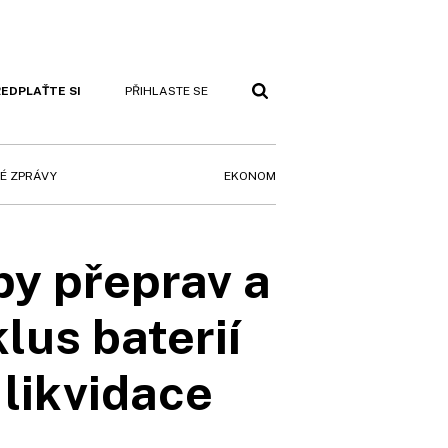
EDPLAŤTE SI
PŘIHLASTE SE
EKONOM
É ZPRÁVY
py přeprav a
lus baterií
 likvidace