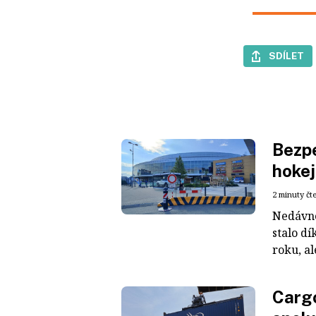
SDÍLET
Bezpe
hokej
2 minuty čt
Nedávné
stalo dí
roku, al
Cargo