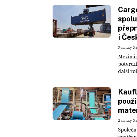
Cargo
spolu
přepr
i Čes
3 minuty čt
Mezinár
potvrdil
další ro
Kaufl
použi
mater
2 minuty čt
Společn
opatřen