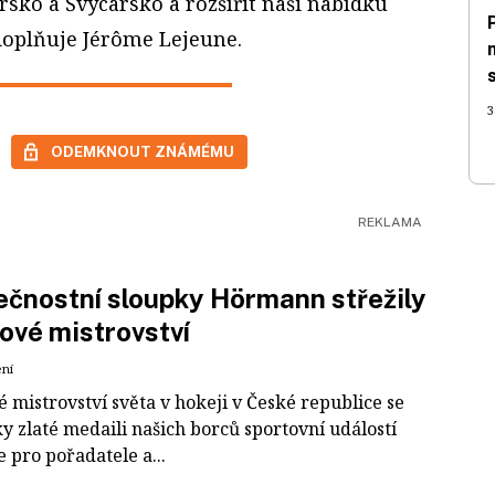
sko a Švýcarsko a rozšířit naši nabídku
doplňuje Jérôme Lejeune.
3
ODEMKNOUT ZNÁMÉMU
čnostní sloupky Hörmann střežily
ové mistrovství
ení
 mistrovství světa v hokeji v České republice se
ky zlaté medaili našich borců sportovní událostí
e pro pořadatele a...