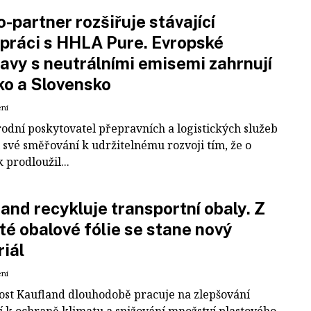
-partner rozšiřuje stávající
práci s HHLA Pure. Evropské
avy s neutrálními emisemi zahrnují
ko a Slovensko
ení
odní poskytovatel přepravních a logistických služeb
 své směřování k udržitelnému rozvoji tím, že o
k prodloužil...
and recykluje transportní obaly. Z
té obalové fólie se stane nový
iál
ení
ost Kaufland dlouhodobě pracuje na zlepšování
í k ochraně klimatu a snižování množství plastového