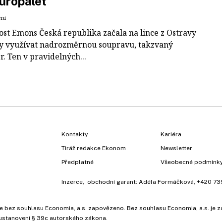
uropalet
ení
ost Emons Česká republika začala na lince z Ostravy
y využívat nadrozměrnou soupravu, takzvaný
r. Ten v pravidelných...
Kontakty
Kariéra
Tiráž redakce Ekonom
Newsletter
Předplatné
Všeobecné podmínk
Inzerce
, obchodní garant:
Adéla Formáčková
,
+420 73
ů, je bez souhlasu Economia, a.s. zapovězeno. Bez souhlasu Economia, a.s. j
ustanovení § 39c autorského zákona.