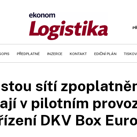
PŘ
SOPIS
PŘEDPLATNÉ
INZERCE
KONTAKT
EDIČNÍ PLÁN
TISKOV
stou sítí zpoplatně
ínají v pilotním prov
řízení DKV Box Eur