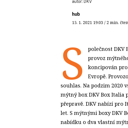
autor:
DKV
hub
15. 1. 2021
19:03
/ 2 min. č
S
polečnost DKV Eu
provoz mýtného
koncipován pro
Evropě. Provozov
souhlas. Na podzim 2020 v
mýtný box DKV Box Italia p
přepravě. DKV nabízí pro It
let. S mýtnými boxy DKV Bo
nabídku o dva vlastní mýt