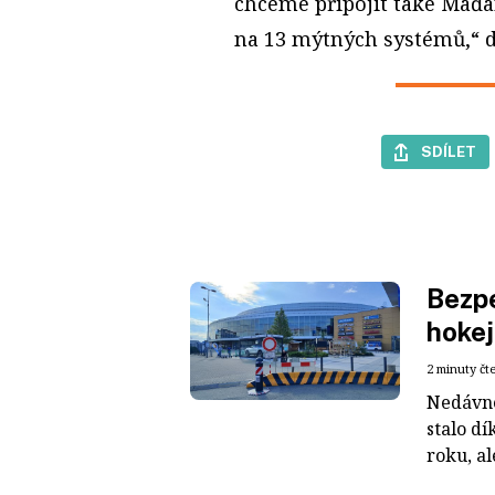
chceme připojit také Maďar
na 13 mýtných systémů,“ 
SDÍLET
Bezpe
hokej
2 minuty čt
Nedávné
stalo dí
roku, al