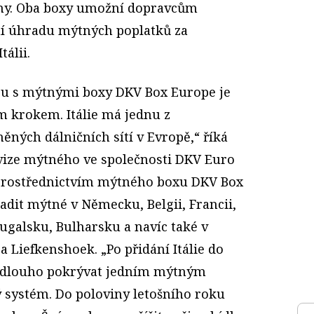
uny. Oba boxy umožní dopravcům
í úhradu mýtných poplatků za
tálii.
zu s mýtnými boxy DKV Box Europe je
 krokem. Itálie má jednu z
ných dálničních sítí v Evropě,“ říká
ivize mýtného ve společnosti DKV Euro
prostřednictvím mýtného boxu DKV Box
dit mýtné v Německu, Belgii, Francii,
ugalsku, Bulharsku a navíc také v
 Liefkenshoek. „Po přidání Itálie do
edlouho pokrývat jedním mýtným
 systém. Do poloviny letošního roku