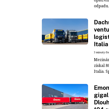
odpadu. 
Dachs
ventu
logis
Italia
3 minuty čt
Mezinár
získal 8
Italia. S
Emons
gigal
Dlouh