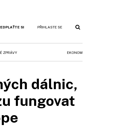
EDPLAŤTE SI
PŘIHLASTE SE
EKONOM
É ZPRÁVY
ných dálnic,
ozu fungovat
ope