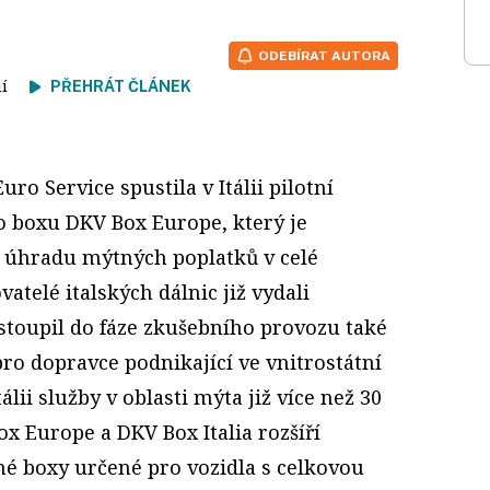
ODEBÍRAT AUTORA
tení
PŘEHRÁT ČLÁNEK
ro Service spustila v Itálii pilotní
 boxu DKV Box Europe, který je
 úhradu mýtných poplatků v celé
atelé italských dálnic již vydali
stoupil do fáze zkušebního provozu také
ro dopravce podnikající ve vnitrostátní
álii služby v oblasti mýta již více než 30
x Europe a DKV Box Italia rozšíří
né boxy určené pro vozidla s celkovou