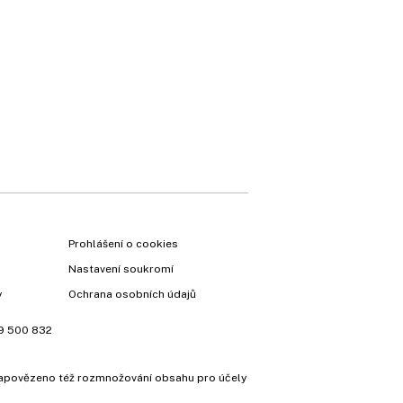
×
Prohlášení o cookies
Nastavení soukromí
y
Ochrana osobních údajů
Vyzkoušejte Ekonom již
9 500 832
za 39 kč za měsíc!
e zapovězeno též rozmnožování obsahu pro účely