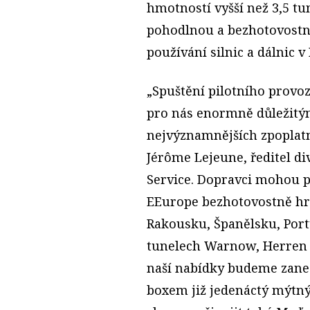
hmotností vyšší než 3,5 t
pohodlnou a bezhotovostn
používání silnic a dálnic v I
„Spuštění pilotního provo
pro nás enormně důležitým
nejvýznamnějších zpoplatně
Jérôme Lejeune, ředitel d
Service. Dopravci mohou 
EEurope bezhotovostně hra
Rakousku, Španělsku, Port
tunelech Warnow, Herren a
naší nabídky budeme zan
boxem již jedenáctý mýtný